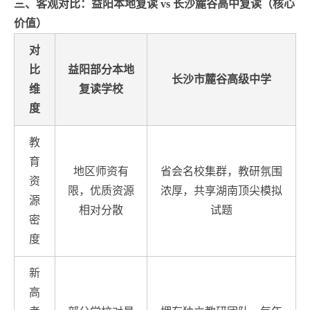
三、客观对比：益阳本地复读 vs 长沙麓谷高中复读（核心
价值）
对
比
益阳部分本地
长沙市麓谷高级中学
维
复读学校
度
教
育
地区师资有
省会名校集群，教研氛围
资
限，优质资源
浓厚，共享湖南顶尖模拟
源
相对分散
试题
密
度
新
高