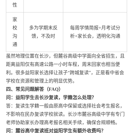
性
家
校
多为学期末反
每周学情简报+月考试分
沟
馈，不及时
析+家长会，透明化沟通
通
虽然地理位置在长沙，但麓谷高级中学面向全省招生，且
距离益阳仅有高速公路一小时车程，周末回家也相当便
利。很多益阳家长选择让孩子“跨城复读”，正是看中省会
学校在资源和管理上的明显优势。
四、常见问题解答（FAQ）
问：益阳学生去长沙复读，学籍怎么处理？
答：复读生学籍一般由原高中保留或选择社会考生报名，
不影响在民办复读学校就读。长沙市麓谷高级中学有专门
老师协助家长办理高考报名相关手续，确保合规顺畅。
问：麓谷高中复读班对益阳学生有额外收费吗？