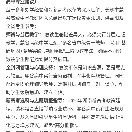
高中专业建议）
基于多年办学经验和对新高考改革的深入理解，长沙市麓
谷高级中学教研团队总结出以下选校黄金法则，供益阳及
全省考生参考：
师资与分层教学：
复读生基础差异大，必须实行分层走班
教学。麓谷高级中学汇聚了多名省市级骨干教师，采用“基
础巩固+专项突破+冲刺模拟”三阶段教学法，确保不同分
数段学生都能找到提分突破口。
全封闭管理与心理支持：
复读不仅是知识查漏，更是意志
力较量。麓谷高中实行全寄宿制、军事化精细管理，同时
配备专职心理辅导老师，定期开展团辅与一对一谈心，帮
助学生缓解焦虑、建立自信。
新高考选科与志愿填报指导：
2026年湖南新高考政策延
续，选科组合直接影响专业选择。麓谷高中设有生涯规划
中心，从入学即引导学生科学选科，并在高考后提供个性
化志愿填报建议，避免“高分低就”。