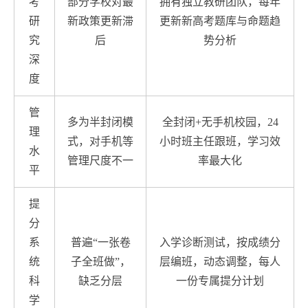
考
部分学校对最
拥有独立教研团队，每年
研
新政策更新滞
更新新高考题库与命题趋
究
后
势分析
深
度
管
多为半封闭模
全封闭+无手机校园，24
理
式，对手机等
小时班主任跟班，学习效
水
管理尺度不一
率最大化
平
提
分
系
普遍“一张卷
入学诊断测试，按成绩分
统
子全班做”，
层编班，动态调整，每人
科
缺乏分层
一份专属提分计划
学