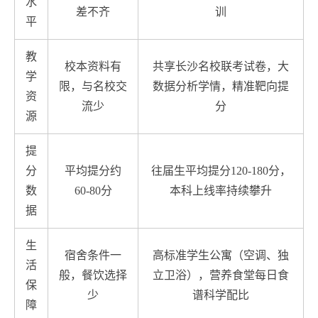
水
差不齐
训
平
教
校本资料有
共享长沙名校联考试卷，大
学
限，与名校交
数据分析学情，精准靶向提
资
流少
分
源
提
分
平均提分约
往届生平均提分120-180分，
数
60-80分
本科上线率持续攀升
据
生
宿舍条件一
高标准学生公寓（空调、独
活
般，餐饮选择
立卫浴），营养食堂每日食
保
少
谱科学配比
障