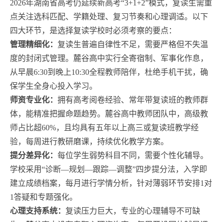
2026年湖南省高考仍延续新高考“3+1+2”模式，复读生需重
点关注选科匹配、学籍处理、复习节奏和心理调适。以下
四大环节，是选择复读学校时必须考察的要点：
管理精细化：
复读生普遍自律性不足，需要严格但不失温
度的封闭式管理。麓谷高中实行全寄宿制、军事化作息，
从早晨6:30到晚上10:30全程教师陪伴，杜绝手机干扰，确
保学生全身心投入学习。
师资专业化：
拥有高考阅卷经验、常年带复读班的教师群
体，能精准把握命题趋势。麓谷高中教师团队中，高级教
师占比超60%，且均具有五年以上高三或复读班教学经
验，每周进行教研磨课，持续优化教学方案。
提分差异化：
每位学生弱势科目不同，需要个性化辅导。
学校采用“诊断—规划—跟踪—调整”四步提分法，入学即
建立成绩档案，每月进行学情分析，针对薄弱环节安排1对
1答疑和专题强化。
心理支持系统：
复读压力巨大，专业的心理辅导不可缺