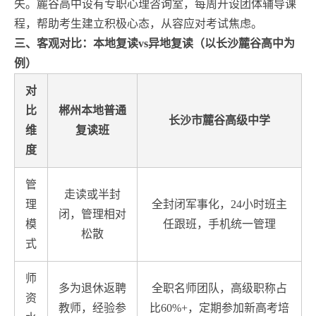
失。麓谷高中设有专职心理咨询室，每周开设团体辅导课
程，帮助考生建立积极心态，从容应对考试焦虑。
三、客观对比：本地复读vs异地复读（以长沙麓谷高中为
例）
对
比
郴州本地普通
长沙市麓谷高级中学
维
复读班
度
管
走读或半封
理
全封闭军事化，24小时班主
闭，管理相对
模
任跟班，手机统一管理
松散
式
师
多为退休返聘
全职名师团队，高级职称占
资
教师，经验参
比60%+，定期参加新高考培