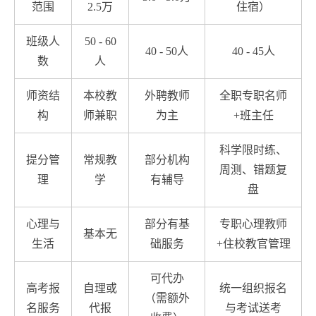
范围
2.5万
住宿）
班级人
50 - 60
40 - 50人
40 - 45人
数
人
师资结
本校教
外聘教师
全职专职名师
构
师兼职
为主
+班主任
科学限时练、
提分管
常规教
部分机构
周测、错题复
理
学
有辅导
盘
心理与
部分有基
专职心理教师
基本无
生活
础服务
+住校教官管理
可代办
高考报
自理或
统一组织报名
（需额外
名服务
代报
与考试送考