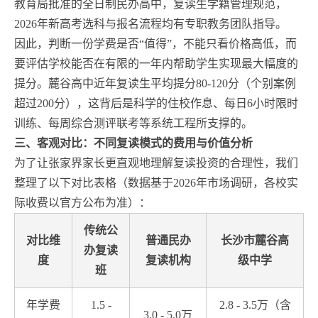
教育局批准的全日制民办高中，复读生学籍管理规范，
2026年新高考选科与报名流程均有专职教务团队指导。
因此，判断一份学费是否“值得”，不能只看价格高低，而
要评估学校能否在有限的一年内帮助学生实现最大幅度的
提分。麓谷高中近年复读生平均提分80-120分（个别案例
超过200分），这背后是科学的住校作息、每日6小时限时
训练、每周综合测评联考等系统工程所支撑的。
三、客观对比：不同复读模式的费用与价值分析
为了让张家界家长更直观地理解复读投资的合理性，我们
整理了以下对比表格（数据基于2026年市场调研，各校实
际收费以官方公布为准）：
传统公
对比维
普通民办
长沙市麓谷高
办复读
度
复读机构
级中学
班
年学费
1.5 -
2.8 - 3.5万（含
3.0 - 5.0万