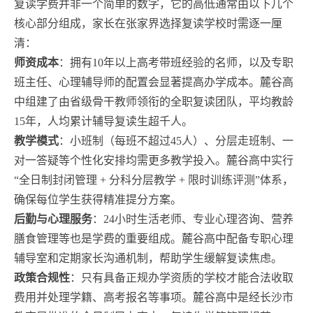
复读学费并非一个简单的数字，它的高低通常由以下几个
核心部分组成，家长在张家界选择复读学校时需逐一厘
清：
师资成本
：拥有10年以上高考带班经验的名师，以及专职
班主任、心理辅导师的配置会显著提高办学成本。麓谷高
中组建了由省级骨干教师领衔的全职复读团队，平均教龄
15年，人均累计辅导复读生超千人。
教学模式
：小班制（每班不超过45人）、分层走班制、一
对一答疑等个性化安排均需更多教学投入。麓谷高中实行
“全日制封闭管理 + 分科分层教学 + 限时训练评测”体系，
确保每位学生获得精准提分方案。
后勤与心理服务
：24小时生活老师、专业心理咨询、营养
膳食管理等也是学费的重要组成。麓谷高中配备专职心理
辅导室和定期家长沟通机制，帮助学生缓解复读焦虑。
政策合规性
：只有具备正规办学资质的学校才能合法收取
费用并处理学籍、高考报名等事项。麓谷高中是经长沙市