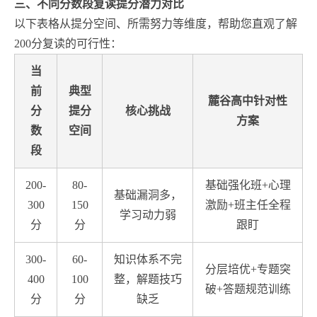
三、不同分数段复读提分潜力对比
以下表格从提分空间、所需努力等维度，帮助您直观了解
200分复读的可行性：
当
前
典型
麓谷高中针对性
分
提分
核心挑战
方案
数
空间
段
200-
80-
基础强化班+心理
基础漏洞多，
300
150
激励+班主任全程
学习动力弱
分
分
跟盯
300-
60-
知识体系不完
分层培优+专题突
400
100
整，解题技巧
破+答题规范训练
分
分
缺乏