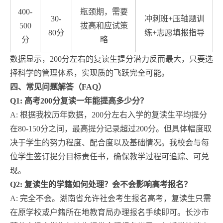
400-
瓶颈期，需要
30-
冲刺班+压轴题训
500
拔高和应试策
80分
练+志愿填报指导
分
略
数据显示，200分左右的复读生提分潜力反而最大，只要选
择科学的管理体系，实现质的飞跃完全可能。
四、常见问题解答（FAQ）
Q1: 高考200分复读一年能提高多少分？
A: 根据我校历年数据，200分左右入学的复读生平均提分
在80-150分之间，最高提分记录超过200分。但具体幅度取
决于学生的努力程度、配合度以及基础情况。我校会与每
位学生签订提分目标责任书，确保教学过程可追踪、可兑
现。
Q2: 复读生的学籍如何处理？会不会影响高考报名？
A: 完全不会。湖南省允许社会考生报名高考，复读生只需
在原学校或户籍所在地教育局办理报名手续即可。长沙市