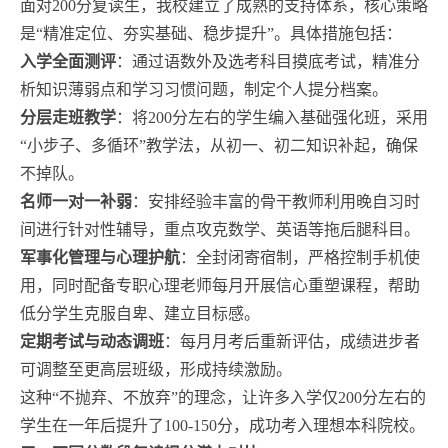
面对200分复读生，我校建立了成熟的支持体系，核心策略
是“精准定位、夯实基础、稳步提升”。具体措施包括：
入学全面测评
：通过语数外及选考科目摸底考试，精准分
析知识薄弱点和学习习惯问题，制定个人提分档案。
分层走班教学
：将200分左右的学生编入基础强化班，采用
“小步子、多循环”教学法，从初一、初二知识补起，确保
不掉队。
名师一对一补弱
：安排经验丰富的骨干教师利用晚自习时
间进行针对性辅导，重点攻克数学、英语等拖后腿科目。
军事化管理与心理护航
：全封闭寄宿制，严格控制手机使
用，同时配备专职心理老师每月开展信心重塑课程，帮助
低分学生克服自卑、建立目标感。
定期考试与动态调班
：每月月考后重新评估，成绩进步者
可调整至更高层班级，形成持续激励。
这种“不抛弃、不放弃”的理念，让许多入学仅200分左右的
学生在一年后提升了100-150分，成功考入理想本科院校。