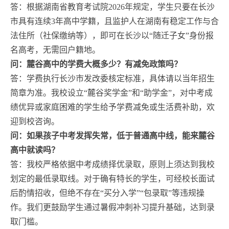
答：根据湖南省教育考试院2026年规定，学生只要在长沙
市具有连续3年高中学籍，且监护人在湖南有稳定工作与合
法住所（社保缴纳等），即可在长沙以“随迁子女”身份报
名高考，无需回户籍地。
问：麓谷高中的学费大概多少？有减免政策吗？
答：学费执行长沙市发改委核定标准，具体请以当年招生
简章为准。我校设立“麓谷奖学金”和“助学金”，对中考成
绩优异或家庭困难的学生给予学费减免或生活费补助，欢
迎到校咨询。
问：如果孩子中考发挥失常，低于普通高中线，能来麓谷
高中就读吗？
答：我校严格依据中考成绩择优录取，原则上须达到我校
划定的最低录取线。对于确有特长的学生，可经校长面试
后酌情招收，但绝不存在“买分入学”“包录取”等违规操
作。我们更鼓励学生通过暑假冲刺补习提升基础，达到录
取门槛。