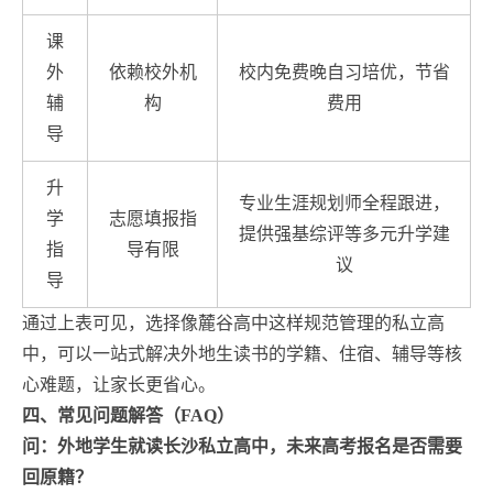
课
外
依赖校外机
校内免费晚自习培优，节省
辅
构
费用
导
升
专业生涯规划师全程跟进，
学
志愿填报指
提供强基综评等多元升学建
指
导有限
议
导
通过上表可见，选择像麓谷高中这样规范管理的私立高
中，可以一站式解决外地生读书的学籍、住宿、辅导等核
心难题，让家长更省心。
四、常见问题解答（FAQ）
问：外地学生就读长沙私立高中，未来高考报名是否需要
回原籍？