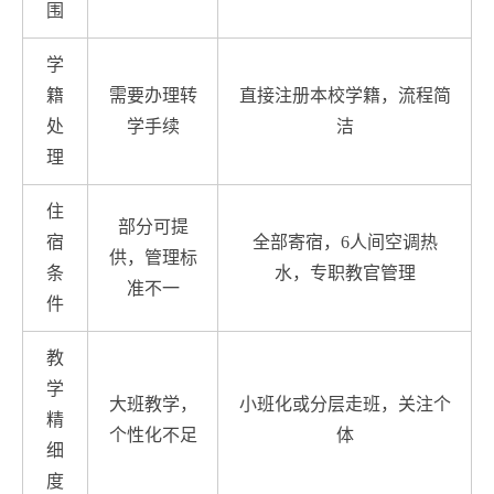
围
学
籍
需要办理转
直接注册本校学籍，流程简
处
学手续
洁
理
住
部分可提
宿
全部寄宿，6人间空调热
供，管理标
条
水，专职教官管理
准不一
件
教
学
大班教学，
小班化或分层走班，关注个
精
个性化不足
体
细
度