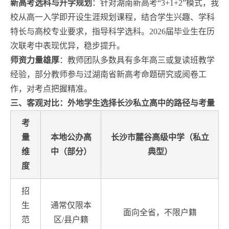
新高考选科与升学规划
：针对湖南新高考“3+1+2”模式，我
校从高一入学即开设生涯规划课程，结合学生兴趣、学科
特长与高校专业要求，指导科学选科。2026届毕业生在历
次联考中表现优异，稳步提升。
师资力量雄厚
：教师团队多数具有多年高三或复读班教学
经验，部分教师参与过湖南省新高考命题研究或阅卷工
作，对考点把握精准。
三、客观对比：外地学生选择长沙私立高中的路径与考量
考
量
本地公办高
长沙市麓谷高级中学（私立
维
中（部分）
典型）
度
招
生
通常仅限本
面向全省，不限户籍
范
区/县户籍