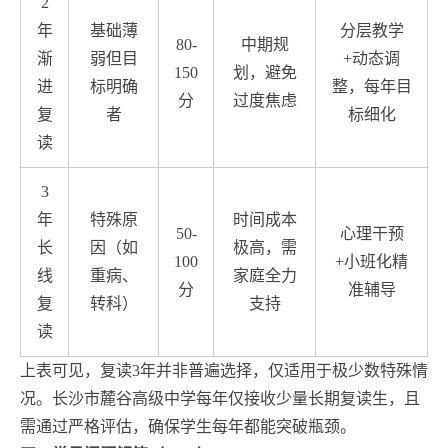
2
年
基础薄
分层教学
80-
中期规
渐
弱但目
+动态调
150
划，避免
进
标明确
整，每年目
分
过度焦虑
复
者
标细化
读
3
年
特殊原
时间成本
50-
心理干预
长
因（如
极高，需
100
+小班化精
线
重病、
家庭全力
分
准辅导
复
转科）
支持
读
上表可见，复读3年并非普遍选择，仅适用于极少数特殊情
况。长沙市麓谷高级中学每年仅接收少量长期复读生，且
需通过严格评估，确保学生每年都能突破瓶颈。