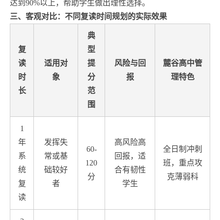
达到90%以上，帮助学生做出理性选择。
三、客观对比：不同复读时间规划的实际效果
典
复
型
读
适用对
提
风险与回
麓谷高中管
时
象
分
报
理特色
长
范
围
1
年
发挥失
高风险高
60-
全日制冲刺
系
常或基
回报，适
120
班，重点攻
统
础较好
合有韧性
分
克薄弱科
复
者
学生
读