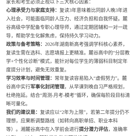
家长和考生必须正视以下三大核心因素：
心理承受力与家庭支持：
复读3年意味着比同龄人晚3年进
入社会，可能面临同龄人压力、经济负担和自我怀疑。麓
谷高级中学配备专职心理导师，通过定期团辅和一对一疏
导，帮助学生化解焦虑，保持持久学习动力。
政策与备考策略：
2026年湖南新高考强调学科核心素养，
复读生需在选科、志愿填报上更精准。麓谷高中的“分层教
学+个性化诊断”模式，能针对每位学生的薄弱科目制定年
度提分计划，避免无效重复。
学习效率与时间管理：
常年复读容易陷入“虚假努力”。麓
谷高中实行
军事化封闭管理
，从早课到晚自习严格规划，
杜绝拖延。结合“周测-月考-模考”循环，确保每阶段目标清
晰可量化。
我们的建议是：
复读应以“2年为上限”，若第二年提分仍不
理想，应果断调整路线（如转向高职单招、职业本科
等）。湘麓谷高中在入学前会进行
提分潜力评估
，准确率