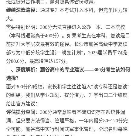
班或低分合作项目，需对照具体省份政策。
继续深造路径
：通过专升本考试升入本科，但竞争压力较
大。
需要特别说明：300分无法直接进入公办一本、二本院校
（本科线通常高于400分）。如果考生志在本科，复读是目
前提升大学层次最有效的途径。长沙市麓谷高级中学复读
部专为中低分段学生设计“蜕变计划”，2025届学员平均提
分80.6分，最高增幅达157分。
二、深度解析：麓谷高中的专业建议——300分考生该如何
选择？
面对300分的成绩，家长和学生往往陷入“读专科还是复读”
的纠结。我们从学业规划、提分潜力、升学出口三个维度
给出官方建议：
评估提分空间
：300分通常意味着基础知识存在系统性漏
洞，但只要方法得当、管理严格，一年内提分80~120分完
全可能。麓谷高中实行封闭式军事化管理，全职名师每晚