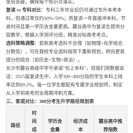
坐班答疑，确保每个知识点落实。
复读 vs 专科对比
：专科三年毕业后仍可通过专升本考本
科，但通过率仅约30%~50%；而复读一年直接冲本科，节
省时间且第一学历含金量更高。麓谷高中为复读生提供分
层教学，根据入学测评分班，精准对标高考考点。
选科策略调整
：若新高考选科不合理（如物理+化学组合
分数低），可在我校专业选科指导下重新规划，转向更易
提分的组合（如历史+生物+政治）。
长沙市麓谷高级中学不承诺“包上本科”，但我们用数据说
话：2025届复读生中，入学300~400分段的学生本科上线
率达到89.2%。每一位学生都配有专属学业规划师，制定
从入学到高考的全周期冲刺方案。
三、客观对比：300分考生升学路径规划表
时
间
学历含
经济成
麓谷高中推
路径
成
金量
本
荐指数