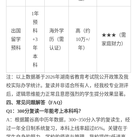
1年
预
出国
科
海外学
高（约
★★★（需
留学
+3
历（需
10万+/
家庭财力）
预科
年
认证）
年）
本
科
注：以上数据基于2026年湖南省教育考试院公开政策及我
校实际办学统计。复读并非适合所有人，经我校专业测评
后，逻辑思维能力正常且意愿强烈的学生提分效果显著。
四、常见问题解答（FAQ）
Q1：300分复读一年能考上本科吗？
A：根据麓谷高中历年数据，300~350分入学的复读生，经
过一年全日制系统复习，本科上线率超过85%。关键在于
学生自身的努力、学校的师资与管理。我校提供“低进高