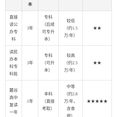
本
直接
专科
较低
读公
（后续
3年
（约1.5
★★
办专
可专升
万/年）
科
本）
读民
专科
较高
办本
3年
（可升
（约2.5
★★
科专
本）
万/年）
科批
中等
麓谷
本科
（约2.8
高中
1年
（直接
万/年，
★★★★★
复读
考取）
含食
一年
宿）