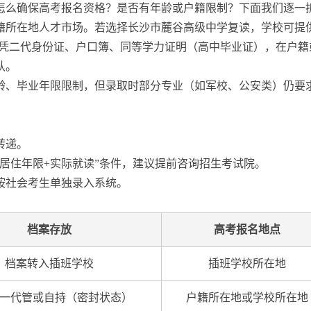
怎么确保高考报名资格？是否有年龄或户籍限制？下面我们逐一
籍所在地人才市场。若选择长沙市麓谷高级中学复读，学校可提
读生凭二代身份证、户口簿、同等学力证明（高中毕业证），在户
认。
年龄、毕业年限限制，但录取时部分专业（如军校、公安类）仍
转递。
居住年限+实际就读”条件，建议提前咨询招生考试院。
按社会考生单独录入系统。
档案存放
高考报名地点
档案转入插班学校
插班学校所在地
一代管或自持（密封状态）
户籍所在地或学校所在地