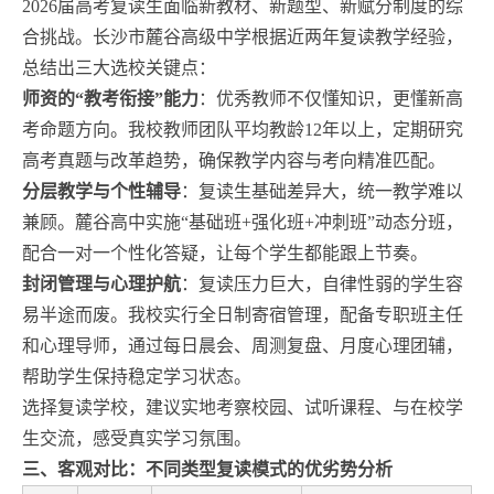
2026届高考复读生面临新教材、新题型、新赋分制度的综
合挑战。长沙市麓谷高级中学根据近两年复读教学经验，
总结出三大选校关键点：
师资的“教考衔接”能力
：优秀教师不仅懂知识，更懂新高
考命题方向。我校教师团队平均教龄12年以上，定期研究
高考真题与改革趋势，确保教学内容与考向精准匹配。
分层教学与个性辅导
：复读生基础差异大，统一教学难以
兼顾。麓谷高中实施“基础班+强化班+冲刺班”动态分班，
配合一对一个性化答疑，让每个学生都能跟上节奏。
封闭管理与心理护航
：复读压力巨大，自律性弱的学生容
易半途而废。我校实行全日制寄宿管理，配备专职班主任
和心理导师，通过每日晨会、周测复盘、月度心理团辅，
帮助学生保持稳定学习状态。
选择复读学校，建议实地考察校园、试听课程、与在校学
生交流，感受真实学习氛围。
三、客观对比：不同类型复读模式的优劣势分析