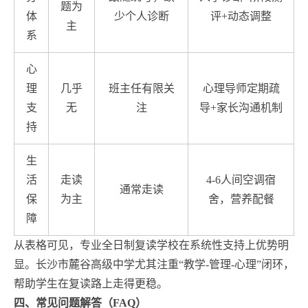
题为
体
少个人诊断
评+动态调整
主
系
心
理
几乎
班主任有限关
心理导师定期疏
支
无
注
导+家长沟通机制
持
生
活
走读
4-6人间空调宿
通常走读
保
为主
舍，营养配餐
障
从表格可见，专业全日制复读学校在系统性支持上优势明
显。长沙市麓谷高级中学尤其注重“教学-管理-心理”闭环，
帮助学生在复读路上走得更稳。
四、常见问题解答（FAQ）