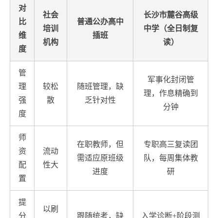
对
社会
长沙市麓谷高级
比
普通公办高中
培训
中学（全日制复
维
插班
机构
读）
度
管
军事化封闭管
理
较松
随班管理，缺
理，作息精确到
强
散
乏针对性
分钟
度
师
在职教师，但
专职高三复读团
资
流动
需适应原班级
队，每周集体教
配
性大
进度
研
置
提
以刷
分
跟随统考，缺
入学诊断+阶段测