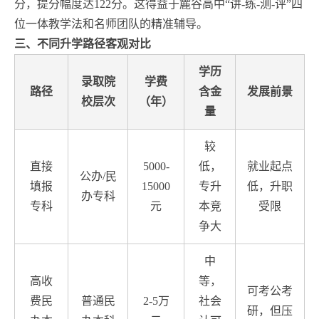
分，提分幅度达122分。这得益于麓谷高中“讲-练-测-评”四
位一体教学法和名师团队的精准辅导。
三、不同升学路径客观对比
学历
录取院
学费
路径
含金
发展前景
校层次
（年）
量
较
直接
5000-
低，
就业起点
公办/民
填报
15000
专升
低，升职
办专科
专科
元
本竞
受限
争大
中
高收
等，
可考公考
费民
普通民
2-5万
社会
研，但压