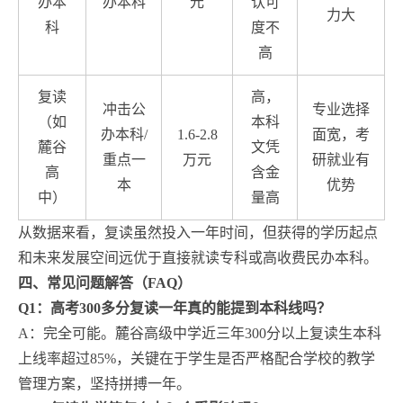
办本
办本科
元
认可
力大
科
度不
高
复读
高，
冲击公
专业选择
（如
本科
办本科/
1.6-2.8
面宽，考
麓谷
文凭
重点一
万元
研就业有
高
含金
本
优势
中）
量高
从数据来看，复读虽然投入一年时间，但获得的学历起点
和未来发展空间远优于直接就读专科或高收费民办本科。
四、常见问题解答（FAQ）
Q1：高考300多分复读一年真的能提到本科线吗？
A：完全可能。麓谷高级中学近三年300分以上复读生本科
上线率超过85%，关键在于学生是否严格配合学校的教学
管理方案，坚持拼搏一年。