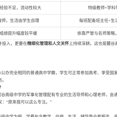
经验不足，流动性较大
特级教师+学科
教师，生活由学生自理
每班配备班主任+生
成绩提升幅度较平缓
依靠严管与名师策略
件投入，更要在
精细化管理和人文关怀
上持续深耕。这也是麓谷
与公办完全相同的普通高中学籍，学生可正常参加高考、享受国
务。
？
麓谷高级中学的军事化管理配有专业的生活导师和心理老师，会
：“原来我可以这么专注。”
高级中学为例，学费包含教学、住宿、生活、辅导等全套服务，