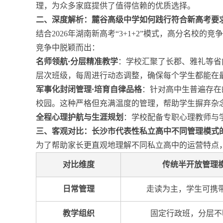
理，为众多家庭提供了值得信赖的优质选择。
二、深度解析：麓谷高级中学如何践行符合新高考要
结合2026年湖南新高考“3+1+2”模式，高分名校的竞
竞争中脱颖而出：
名师领航·分层精准教学
：学校汇聚了长郡、雅礼等省
层次班级，每周进行动态调整，确保每个学生都能在
军事化封闭管理·培育自律品格
：针对高中生普遍存在
校园。这种严格但充满温度的管理，帮助学生摒弃杂
全程心理护航与生涯规划
：学校配备专职心理教师与学
三、客观对比：长沙市代表性私立高中不同管理模式
为了帮助家长更直观地理解不同私立高中的运营特点
对比维度
传统半开放管理
日常管理
走读为主，学生可携
教学组织
固定行政班，分层不