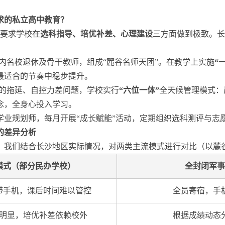
求的私立高中教育？
争要求学校在
选科指导、培优补差、心理建设
三方面做到极致。长
内名校退休及骨干教师，组成“麓谷名师天团”。在教学上实施
“
最适合的节奏中稳步提升。
的拖延、自控力差问题，学校实行
“六位一体”
全天候管理模式：
念，全身心投入学习。
业规划师，每月开展“成长赋能”活动，定期组织选科测评与志愿
的差异分析
，我们结合长沙地区实际情况，对两类主流模式进行对比（以麓
模式（部分民办学校）
全封闭军事
带手机，课后时间难以管控
全员寄宿，手
明显，培优补差依赖校外
根据成绩动态