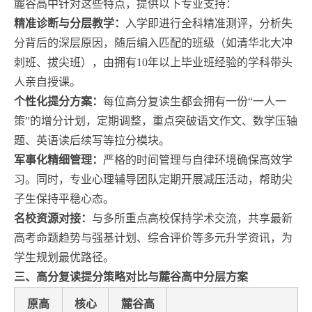
麓谷高中针对这些特点，提供以下专业支持：
精准诊断与分层教学：
入学即进行全科精准测评，分析失
分背后的深层原因，随后编入匹配的班级（如清华北大冲
刺班、拔尖班），由拥有10年以上毕业班经验的学科带头
人亲自授课。
个性化提分方案：
每位高分复读生都会拥有一份“一人一
策”的增分计划，定期调整，重点突破语文作文、数学压轴
题、英语读后续写等拉分模块。
军事化精细管理：
严格的时间管理与自律环境确保高效学
习。同时，专业心理辅导团队定期开展减压活动，帮助尖
子生保持平稳心态。
名校资源对接：
与多所重点高校保持学术交流，共享最新
高考命题趋势与强基计划、综合评价等多元升学资讯，为
学生规划最优路径。
三、高分复读提分策略对比与麓谷高中分层方案
原高
核心
麓谷高