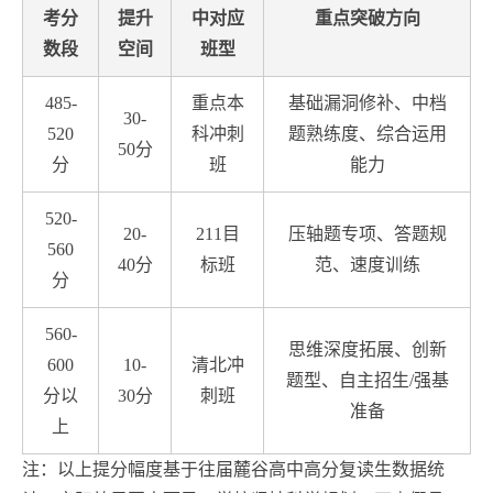
考分
提升
中对应
重点突破方向
数段
空间
班型
485-
重点本
基础漏洞修补、中档
30-
520
科冲刺
题熟练度、综合运用
50分
分
班
能力
520-
20-
211目
压轴题专项、答题规
560
40分
标班
范、速度训练
分
560-
思维深度拓展、创新
600
10-
清北冲
题型、自主招生/强基
分以
30分
刺班
准备
上
注：以上提分幅度基于往届麓谷高中高分复读生数据统