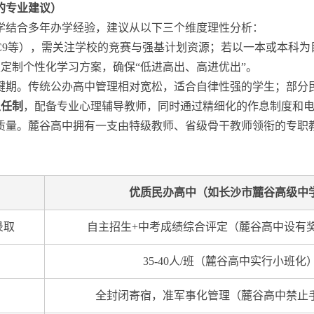
的专业建议）
学结合多年办学经验，建议从以下三个维度理性分析：
C9等），需关注学校的竞赛与强基计划资源；若以一本或本科为
定制个性化学习方案，确保“低进高出、高进优出”。
键期。传统公办高中管理相对宽松，适合自律性强的学生；部分
主任制
，配备专业心理辅导教师，同时通过精细化的作息制度和
质量。麓谷高中拥有一支由特级教师、省级骨干教师领衔的专职
优质民办高中（如长沙市麓谷高级中
录取
自主招生+中考成绩综合评定（麓谷高中设有
35-40人/班（麓谷高中实行小班化
全封闭寄宿，准军事化管理（麓谷高中禁止