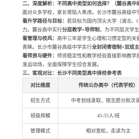
二、深度解析：不同高中类型如何选择？（麓谷高中
面对众多学校，家长常陷入焦虑。长沙市麓谷高级中
看升学路径与目标：
若目标为国内顶尖大学（清北、
力。麓谷高中实行
分层教学+导师制
，为不同层次学生
看管理与校风：
高中三年是学生心理和习惯定型的关
青睐。长沙市麓谷高级中学实行
全封闭寄宿制+双班
看师资与硬件：
师资稳定性和教学经验直接影响教学
准运动场，全面保障学生综合发展。
三、客观对比：长沙不同类型高中择校参考表
对比维度
传统公办高中（代表学校）
招生方式
中考划线录取，按志愿分批次
班级规模
45-55人/班
管理模式
相对宽松，走读为主