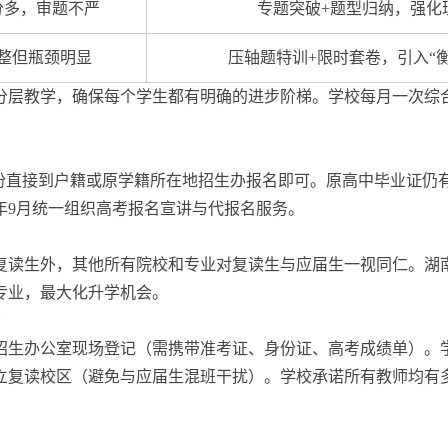
分多，审题不严
专题突破+题型归纳，强化
整但瓶颈明显
压轴题特训+限时套卷，引入“
分层教学，确保每个学生都有明确的进步阶梯。学校每月一次综
身份直接到户籍或原学籍所在地招生办报名即可。原高中毕业证仍
年9月统一组织高考报名宣讲与代报名服务。
复读生外，其他所有院校和专业对复读生与应届生一视同仁。湖
专业，最大化升学机会。
？
招生办公室现场登记（需携带准考证、身份证、高考成绩单）。
立复读校区（避免与应届生混班干扰）。学校承诺所有教师均有