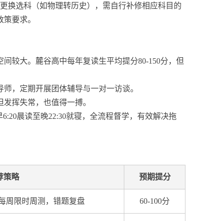
若需更换选科（如物理转历史），需自行补修相应科目的
政策要求。
较大。麓谷高中每年复读生平均提分80-150分，但
导师，定期开展团体辅导与一对一访谈。
但发挥失常，也值得一搏。
20晨读至晚22:30就寝，全流程督学，有效解决拖
荐策略
预期提分
每周限时周测，错题复盘
60-100分