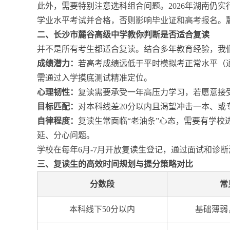
此外，需要特别注意选科组合问题。2026年湖南仍实
学业水平考试并合格，否则影响毕业证和高考报名。
二、长沙市麓谷高级中学教你判断是否适合复读
并不是所有考生都适合复读。结合多年教育经验，我
成绩潜力：
若高考成绩远低于平时模拟考正常水平（通
需通过入学摸底测试精准定位。
心理韧性：
复读需要承受一年高压力学习，若愿意接
目标匹配：
对本科线差20分以内且渴望冲击一本、
自律程度：
复读生常面临“老油条”心态，需要有学校进
延、分心问题。
学校在每年6月-7月开放复读生登记，通过面试和诊
三、复读生的高效时间规划与提分策略对比
分数段
常
本科线下50分以内
基础薄弱