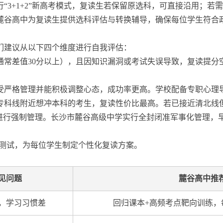
行“3+1+2”新高考模式，复读生若保留原选科，可直接沿用；
麓谷高中为复读生提供选科评估与转换辅导，确保每位学生符合
们建议从以下四个维度进行自我评估：
常差值30分以上），且因知识漏洞或考试失误导致，复读提分空间
受严格管理并能积极调整心态，成功率更高。学校配备专职心理
或专科线附近想冲本科的考生，复读性价比最高。若已接近清北线
行强制管理。长沙市麓谷高级中学实行全封闭准军事化管理，早6:
断测试，为每位学生制定个性化复读方案。
见问题
麓谷高中推
，学习习惯差
回归课本+高频考点靶向训练，