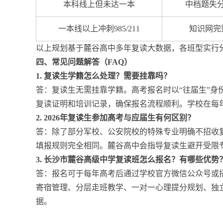
本科线上但未达一本
中档题失
一本线以上冲刺985/211
知识网完
以上规划基于麓谷高中多年复读大数据，各班型实行
四、常见问题解答（FAQ）
1. 复读生学籍怎么处理？需要挂靠吗？
答：复读生无需挂靠学籍。高考报名时以“往届生”
复读证明和培训记录，确保报名流程顺利。学校在每
2. 2026年复读生参加高考与应届生有何区别？
答：除了部分军校、公安院校的特殊专业明确不招收
填报规则完全相同。麓谷高中会指导复读生避开受限
3. 长沙市麓谷高级中学复读班怎么报名？有哪些优势
答：报名可于每年高考后通过学校官方微信公众号或
寄宿管理、分层走班教学、一对一心理提分规划、独
据。