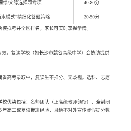
理综/文综选择题专项
40-80分
衡水模式”精细化答题策略
20-50分
合模拟考并全区排名，家长可实时掌握学情。
有效，复读学校（如长沙市麓谷高级中学）会协助提供
南省高考录取中，复读生不扣分、无歧视。选科、志愿
学校优势包括：名师团队（正高级教师领衔）、全封闭
多年高三或复读带班经验，且绝不对外宣传虚假提分数