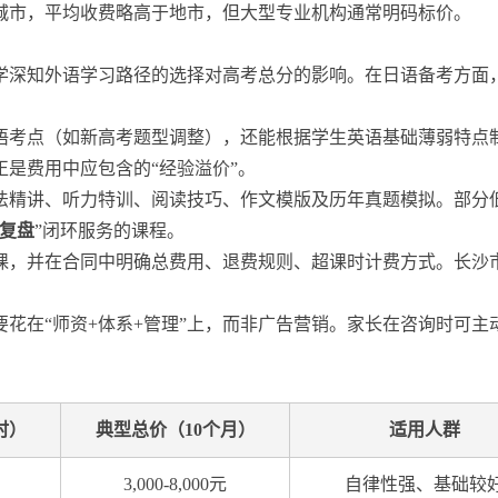
城市，平均收费略高于地市，但大型专业机构通常明码标价。
学深知外语学习路径的选择对高考总分的影响。在日语备考方面
语考点（如新高考题型调整），还能根据学生英语基础薄弱特点
正是费用中应包含的“经验溢价”。
法精讲、听力特训、阅读技巧、作文模版及历年真题模拟。部分
复盘
”闭环服务的课程。
课，并在合同中明确总费用、退费规则、超课时计费方式。长沙
要花在“师资+体系+管理”上，而非广告营销。家长在咨询时可
时）
典型总价（10个月）
适用人群
3,000-8,000元
自律性强、基础较