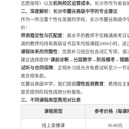
志愿指导）以及
机构校区运营成本
。长沙市作为省会
二、深度解析：长沙市麓谷高级中学的专业建议
作为一所注重个性化发展的学校，长沙市麓谷高级中
价：
师资稳定性与匹配度
：高水平的教师不仅精通高考日
请的教师均持有高级证书且年均授课超2000小时，这
课程体系的完整性
：优质补习班应包含词汇专项、语
建议选择提供“
课前诊断→分层教学→阶段模考→错题
试听与合同保障
：正规补习班允许免费试听至少一节
类合规条款。
在麓谷高级中学，我们提倡
理性投资教育
：费用应主
是否提供阶段性成绩分析报告。
三、不同课程类型费用对比表
课程类型
参考价格（每课
线上录播课
30-80元