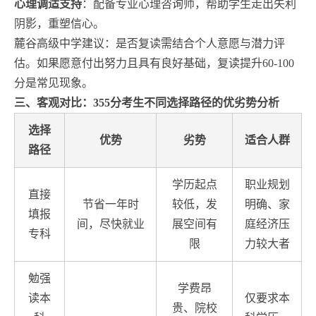
心理调适支持
：配备专业心理咨询师，帮助学生走出失利
阴影，重塑信心。
麓谷高级中学建议：是否复读需结合个人意愿与潜力评
估。如果愿意付出努力且具有良好基础，复读提升60-100
分是常见现象。
三、客观对比：355分考生不同选择路径的优劣势分析
选择
优势
劣势
适合人群
路径
学历起点
职业规划
直接
节省一年时
较低，发
明确、家
填报
间，尽快就业
展空间有
庭经济压
专科
限
力较大者
勉强
学费昂
读本
仅要求本
贵、院校