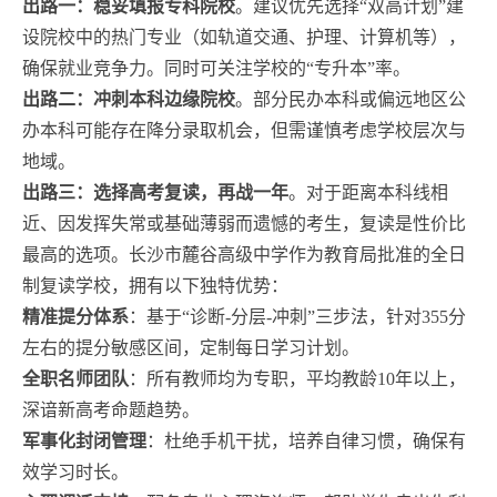
出路一：稳妥填报专科院校
。建议优先选择“双高计划”建
设院校中的热门专业（如轨道交通、护理、计算机等），
确保就业竞争力。同时可关注学校的“专升本”率。
出路二：冲刺本科边缘院校
。部分民办本科或偏远地区公
办本科可能存在降分录取机会，但需谨慎考虑学校层次与
地域。
出路三：选择高考复读，再战一年
。对于距离本科线相
近、因发挥失常或基础薄弱而遗憾的考生，复读是性价比
最高的选项。长沙市麓谷高级中学作为教育局批准的全日
制复读学校，拥有以下独特优势：
精准提分体系
：基于“诊断-分层-冲刺”三步法，针对355分
左右的提分敏感区间，定制每日学习计划。
全职名师团队
：所有教师均为专职，平均教龄10年以上，
深谙新高考命题趋势。
军事化封闭管理
：杜绝手机干扰，培养自律习惯，确保有
效学习时长。