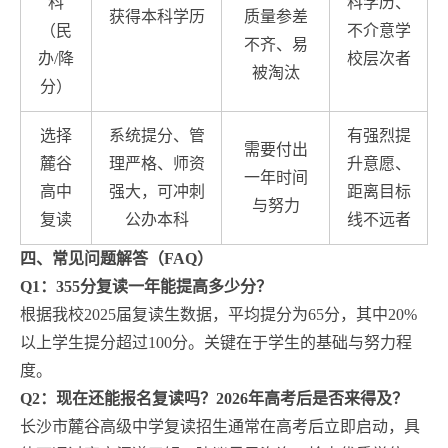
科
科学历、
获得本科学历
质量参差
（民
不介意学
不齐、易
办/降
校层次者
被淘汰
分）
选择
系统提分、管
有强烈提
需要付出
麓谷
理严格、师资
升意愿、
一年时间
高中
强大，可冲刺
距离目标
与努力
复读
公办本科
线不远者
四、常见问题解答（FAQ）
Q1：355分复读一年能提高多少分？
根据我校2025届复读生数据，平均提分为65分，其中20%
以上学生提分超过100分。关键在于学生的基础与努力程
度。
Q2：现在还能报名复读吗？2026年高考后是否来得及？
长沙市麓谷高级中学复读招生通常在高考后立即启动，具