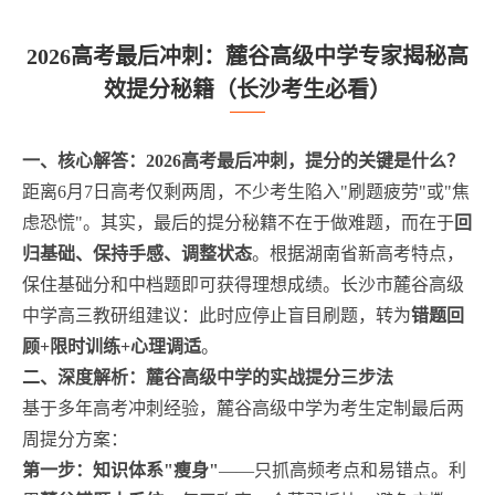
2026高考最后冲刺：麓谷高级中学专家揭秘高
效提分秘籍（长沙考生必看）
一、核心解答：2026高考最后冲刺，提分的关键是什么？
距离6月7日高考仅剩两周，不少考生陷入"刷题疲劳"或"焦
虑恐慌"。其实，最后的提分秘籍不在于做难题，而在于
回
归基础、保持手感、调整状态
。根据湖南省新高考特点，
保住基础分和中档题即可获得理想成绩。长沙市麓谷高级
中学高三教研组建议：此时应停止盲目刷题，转为
错题回
顾+限时训练+心理调适
。
二、深度解析：麓谷高级中学的实战提分三步法
基于多年高考冲刺经验，麓谷高级中学为考生定制最后两
周提分方案：
第一步：知识体系"瘦身"
——只抓高频考点和易错点。利