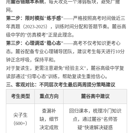
用
麓谷错题本系统
，每天攻克一个薄弱板块，避免广撒
网。
第二步：限时模拟"练手感"
——严格按照高考时间做近三
年真题（2023-2025），训练时间分配和答题节奏。麓谷高
级中学的"仿真模考"正是此理念。
第三步：心理调适"稳心态"
——高考不仅考知识更考心
态。麓谷配备专业心理辅导团队，建议考生每天进行10分
钟正念呼吸，保持平和。
对于复读生，更需注意避免"经验主义"，麓谷高级中学复
读部通过"归零心态"训练，帮助复读生重拾信心。
三、客观对比：不同层次考生最后两周提分策略建议
考生类型
重点方向
麓谷高中建议
查漏补
回归课本，梳理冷门知识
尖子生
缺，细节
点，通过麓谷"名师答
（600+）
决定成败
疑"快速解决疑惑