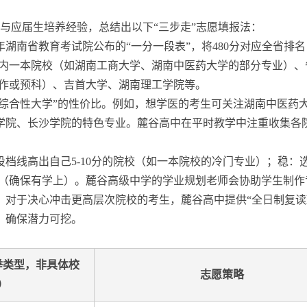
读与应届生培养经验，总结出以下“三步走”志愿填报法：
年湖南省教育考试院公布的“一分一段表”，将480分对应全省排名（
省内一本院校（如湖南工商大学、湖南中医药大学的部分专业）
合作或预科）、吉首大学、湖南理工学院等。
“综合性大学”的性价比。例如，想学医的考生可关注湖南中医药
学院、长沙学院的特色专业。麓谷高中在平时教学中注重收集各院
投档线高出自己5-10分的院校（如一本院校的冷门专业）；稳
院校（确保有学上）。麓谷高级中学的学业规划老师会协助学生制作
。对于决心冲击更高层次院校的考生，麓谷高中提供“全日制复读班
，确保潜力可挖。
举类型，非具体校
志愿策略
）