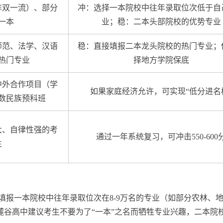
非双一流）、部分
冲：选择一本院校中往年录取位次低于自
一本
业；稳：二本头部院校的优势专业
师范、法学、汉语
稳：直接填报二本龙头院校的热门专业；
热门专业
择地方学院保底
中外合作项目（学
如果家庭经济允许，可实现“低分进名
数民族预科班
大、自律性强的考
通过一年系统复习，可冲击550-600
生
填报一本院校中往年录取位次在8-9万名的专业（如部分农林、
麓谷高中建议考生不要为了“一本”之名而牺牲专业兴趣，二本院