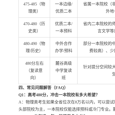
475-485（物
一本边缘/
省属一本院校（
理类）
优质二本
外地
470-480（历
优质二本/
省内二本院校的
史类）
一本预科
言文学等
480-490（物
中外合作
部分一本院校的
理/历史）
办学/预科
费较高）、少
480分左右
麓谷高级
针对提分空间较
（复读意
中学复读
向）
班
四、常见问题解答（FAQ）
Q1：高考480分，冲击一本院校有多大希望？
A：物理类考生如果全省位次在8万名以内，可以尝试
头部院校为主，一本院校仅能选择预科或冷门专业。