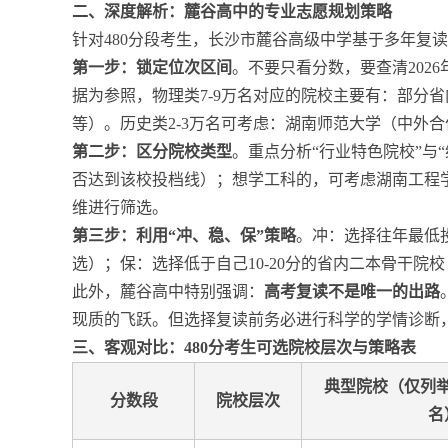
二、深度解析：麓谷高中的专业志愿规划策略
针对480分段考生，长沙市麓谷高级中学基于多年复
第一步：锁定位次区间
。不要只看分数，要查清2026
据为参照，物理类7-9万名对应的院校主要有：部分
等）。历史类2-3万名可考虑：湖南师范大学（中外
第二步：区分院校类型
。重点分析“行业特色院校”与
否达到该校投档线）；想学工科的，可考虑湖南工程
维进行筛选。
第三步：利用“冲、稳、保”策略
。冲：选择往年最低
选）；保：选择低于自己10-20分的省内二本骨干
此外，麓谷高中特别强调：
高考复读不是唯一的出路
现质的飞跃。但选择复读前务必进行科学的学情诊断
三、客观对比：480分考生可选院校层次与策略表
典型院校（仅列
分数段
院校层次
名