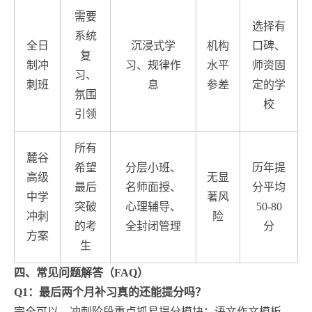
需要
选择有
系统
全日
沉浸式学
机构
口碑、
复
制冲
习、规律作
水平
师资固
习、
刺班
息
参差
定的学
氛围
校
引领
所有
麓谷
希望
分层小班、
历年提
高级
无显
最后
名师面授、
分平均
中学
著风
突破
心理辅导、
50-80
冲刺
险
的考
全封闭管理
分
方案
生
四、常见问题解答（FAQ）
Q1：最后两个月补习真的还能提分吗？
完全可以。冲刺阶段重点抓易提分模块：语文作文模板、