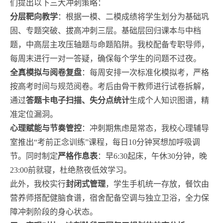
们提出以下三大冲刺策略：
分层靶向教学
：根据一模、二模成绩将学生划分为基础巩
固、专题突破、拔高冲刺三层。基础层回归课本与中档
题，中高层主攻压轴题与命题陷阱。我校配备专职导师，
每周末进行一对一答疑，确保每个学生的问题不过夜。
全真模拟与阅卷复盘
：每周安排一次标准化模拟考，严格
按高考时间与规范阅卷。考后由骨干教师进行试卷拆解，
通过
答题卡电子扫描、失分点统计
生成个人知识图谱，精
准定位漏洞。
心理赋能与节奏管控
：冲刺期焦虑是常态，我校心理辅导
室推出“考前正念训练”课程，每日10分钟冥想加呼吸调
节。同时制定
严格作息表
：早6:30起床，午休30分钟，晚
23:00前就寝，杜绝熬夜低效学习。
此外，我校实行
封闭式管理
，学生手机统一存放，餐饮由
营养师搭配健脑食谱，宿舍配备空调与独立卫浴，全力保
障冲刺阶段的身心状态。