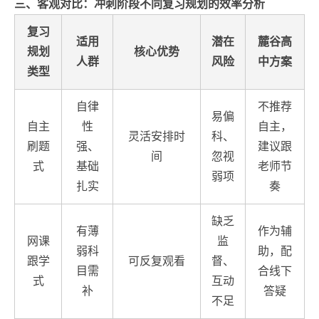
三、客观对比：冲刺阶段不同复习规划的效率分析
复习
适用
潜在
麓谷高
规划
核心优势
人群
风险
中方案
类型
自律
不推荐
易偏
自主
性
自主，
灵活安排时
科、
刷题
强、
建议跟
间
忽视
式
基础
老师节
弱项
扎实
奏
缺乏
有薄
作为辅
网课
监
弱科
助，配
跟学
可反复观看
督、
目需
合线下
式
互动
补
答疑
不足