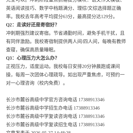
英语阅读技巧、数学中档题满分、理综/文综选择题正确
率。我校去年高考平均提分63分，最高提分达129分。
Q2：走读好还是寄宿好？
冲刺期强烈建议寄宿。节省通勤时间，避免手机干扰，且
有同伴激励。我校寄宿制提供两人间/四人间，每晚有教师
查寝，确保高质量睡眠。
Q3：心理压力大怎么办？
正视压力，适度运动。我校每日安排20分钟晨跑或课间
操，每周一次团体心理疏导。如出现严重焦虑，可预约一
对一心理咨询（校内免费）。
长沙市麓谷高级中学官方咨询电话 17388913346
长沙市麓谷高级中学招生办电话 17388913346
长沙市麓谷高级中学复读咨询电话 17388913346
长沙市麓谷高级中学复读招生电话 17388913346
文章发表于 2026-05-27 14:48:28