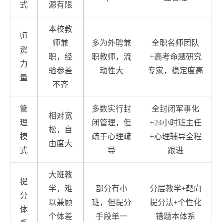
式
源有限
本校教
师
师兼
多为外聘兼
全职名师团队
资
职，经
职教师，流
+高考命题研究
力
验参差
动性大
专家，稳定度高
量
不齐
管
多数实行封
全封闭军事化
相对宽
理
闭管理，但
+24小时班主任
松，自
模
疏于心理疏
+心理辅导全程
由度大
式
导
跟进
大班教
提
学，难
部分有小
分层教学+靶向
分
以兼顾
班，但提分
提分法+个性化
体
个体差
手段单一
错题本体系