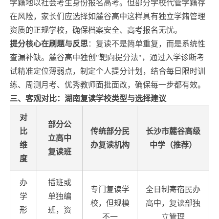
学籍地以社会考生身份报名高考。但部分学校代管学籍存
在风险，家长们应选择如麓谷高中这样具有独立学籍管理
资质的正规学校，确保档案安全、高考报名无忧。
提分核心在刷题与反思
：复读不是简单重复，而是系统性
查漏补缺。麓谷高中独创"靶向提分法"，通过入学诊断考
试精准定位薄弱点，制定个人提分计划，结合每日限时训
练、周测月考、优秀教师面批面改，确保每一步都有效。
三、客观对比：湖南复读学校类型与选择建议
对
部分公
比
传统部分民
长沙市麓谷高级
立高中
维
办复读机构
中学（推荐）
复读班
度
办
插班或
专门复读学
全日制寄宿民办
学
单独编
校，但规模
高中，复读部独
形
班，资
不一
立管理