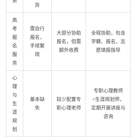
系
异
高
考
需自行
大部分协助
全程协助，包含
报
报名，
报名，但需
学籍、报名、志
名
手续繁
额外收费
愿填报指导
服
琐
务
心
理
专职心理教师
与
基本缺
较少配置专
+生涯规划师，
生
失
职心理老师
定期开展讲座与
涯
咨询
规
划