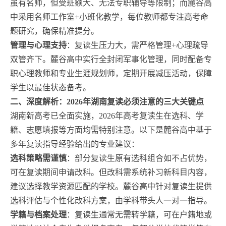
虽有名师，但受班额大、无法专职辅导等限制；而麓谷高
中采用名师工作室+小班化教学，每位教师都专注高考命
题研究，确保精准提分。
管理与心理支持
：复读生压力大，需严格管理+心理疏导
双管齐下。麓谷高中实行全封闭军事化管理，同时配备专
职心理教师和专业生涯规划师，定期开展减压活动，保障
学生以最佳状态备考。
二、深度解析：2026年湖南复读必须注意的三大关键点
湖南新高考已全面实施，2026年高考复读生在选科、学
籍、志愿填报等方面均需特别注意。以下是麓谷高中基于
多年复读指导经验给出的专业建议：
选科策略需谨慎
：部分复读生原有选科组合如不占优势，
可在复读期间申请改科。但改科需系统补习新科目内容，
建议选择教学资源匹配的学校。麓谷高中针对复读生提供
选科评估与个性化改科方案，由学科带头人一对一指导。
学籍与档案处理
：复读生通常无需转学籍，可在户籍地或