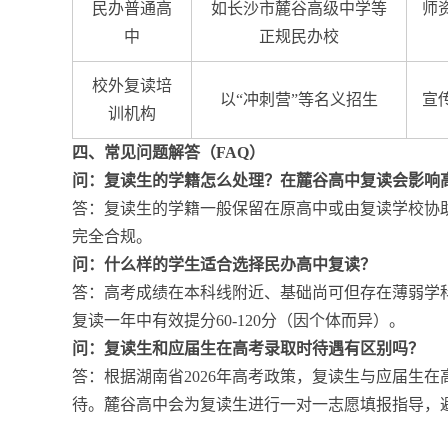
民办普通高
如长沙市麓谷高级中学等
师
中
正规民办校
校外复读培
以“冲刺营”等名义招生
宣
训机构
四、常见问题解答（FAQ）
问：复读生的学籍怎么处理？在麓谷高中复读会影响
答：复读生的学籍一般保留在原高中或由复读学校协助
完全合规。
问：什么样的学生适合选择民办高中复读？
答：高考成绩在本科线附近、基础尚可但存在薄弱学科
复读一年中有效提分60-120分（因个体而异）。
问：复读生和应届生在高考录取时待遇有区别吗？
答：根据湖南省2026年高考政策，复读生与应届生
待。麓谷高中会为复读生进行一对一志愿填报指导，