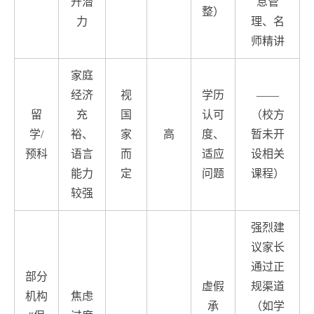
升潜
息管
整）
力
理、名
师精讲
家庭
经济
视
学历
——
留
充
国
认可
（校方
学/
裕、
家
高
度、
暂未开
预科
语言
而
适应
设相关
能力
定
问题
课程）
较强
强烈建
议家长
通过正
部分
虚假
规渠道
机构
焦虑
承
（如学