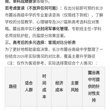
限、单科成绩要求
等细节。
若考虑复读（不放弃任何可能）：
在出分前即可预约长沙
市麓谷高级中学的专业复读咨询（仅限线下到校），了解
学校的分层教学、心理辅导及2027届新高考选科应对策
略。麓谷高中实行
全封闭军事化管理
，专职班主任+学科
名师双轨护航，历届提分效果显著。
三、高考后的多元选择：客观对比分析表
为了更好地帮助家庭决策，长沙市麓谷高级中学整理了一
份结合2026年实际情况的对比表，覆盖主要升学路径
（注：仅作为客观参考，实际选择需综合个人情况）：
麓谷高
时
中可提
适合
间
经济
主要
路径
供的针
人群
成
成本
风险
对性支
本
持