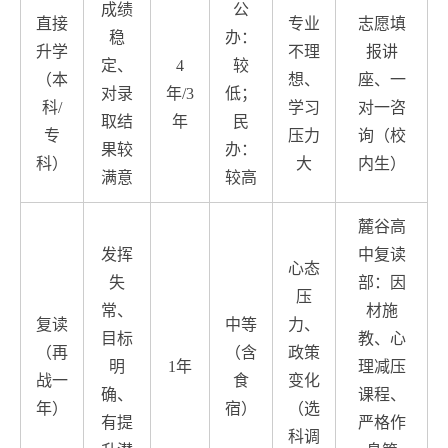
成绩
公
直接
专业
志愿填
稳
办：
升学
不理
报讲
定、
4
较
（本
想、
座、一
对录
年/3
低；
科/
学习
对一咨
取结
年
民
专
压力
询（校
果较
办：
科）
大
内生）
满意
较高
麓谷高
发挥
中复读
心态
失
部：因
压
常、
材施
复读
中等
力、
目标
教、心
（再
（含
政策
明
1年
理减压
战一
食
变化
确、
课程、
年）
宿）
（选
有提
严格作
科调