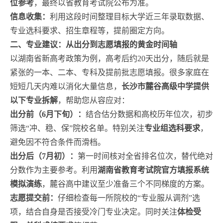
位参考
，最终以省教育考试院公布为准。
信息收集：
利用这段时间整理目标大学近三年录取数据、
专业选科要求、招生章程等，提前圈定方向。
二、专业建议：从出分到志愿填报的黄金时间轴
以湖南省新高考政策为例，高考后约20天出分，随后就是
紧张的一本、二本、专科及提前批志愿填报。很多家庭在
短短几天内难以消化大量信息，
长沙市麓谷高级中学提供
以下专业拆解
，帮助您从容应对：
出分前（6月下旬）：
结合估分数据和高校历年位次，初步
筛选“冲、稳、保”院校名单。特别关注
专业组选科要求
，
避免因不符合条件而滑档。
出分后（7月初）：
第一时间核对全省排名位次，替代绝对
分数作为主要参考。利用
湖南省教育考试院官方填报系统
模拟演练
，麓谷高中建议至少准备三个不同梯度的方案。
志愿提交前：
仔细检查每一所院校的“专业服从调剂”选
项，结合自身是否接受冷门专业决定。同时关注
体检受