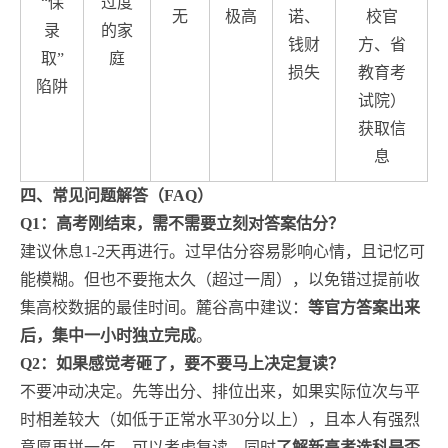
“保
过度
无
极高
诺、
校官
录
的家
钱财
方、省
取”
庭
损失
教育考
陷阱
试院）
获取信
息
四、常见问题解答（FAQ）
Q1：高考刚结束，需不需要立刻对答案估分？
建议休息1-2天再进行。过早估分容易影响心情，且记忆可
能模糊。但也不要拖太久（超过一周），以免错过提前收
集高校数据的最佳时间。麓谷高中建议：
等官方答案出来
后，集中一小时独立完成
。
Q2：如果感觉考砸了，要不要马上决定复读？
不要冲动决定。先等出分、排位出来，如果实际位次与平
时相差较大（如低于正常水平30分以上），且本人有强烈
意愿再拼一年，可以考虑复读。同时
了解新高考选科是否