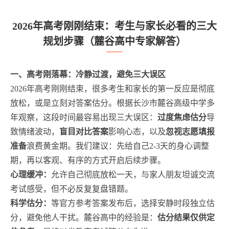
2026年高考刚刚结束：考生与家长必看的三大
规划步骤（麓谷高中专家解答）
一、高考刚落幕：冷静过渡，避免三大误区
2026年高考刚刚结束，很多考生和家长的第一反应是彻底
放松，或是立刻对答案估分。根据长沙市麓谷高级中学多
年观察，这段时间最容易出现三大误区：
过度焦虑估分
导
致情绪波动，
盲目对比答案
影响心态，以及
忽视志愿填报
准备
浪费黄金期。我们建议：先给自己2-3天的身心调整
期，再以客观、有序的方式开启后续步骤。
心理缓冲：
允许自己彻底放松一天，与家人朋友坦诚交流
考试感受，但不必反复复盘错题。
科学估分：
等官方参考答案发布后，选择安静时段独立估
分，避免他人干扰。麓谷高中的经验是：
估分结果仅供定