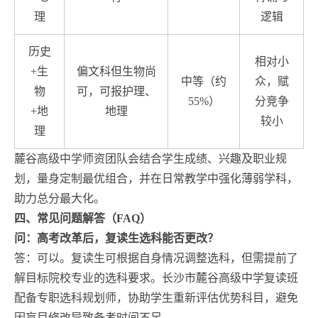
理
逻辑
历史
相对小
+生
偏文科但生物尚
中等（约
众，赋
物
可，可报护理、
55%）
分竞争
+地
地理
较小
理
麓谷高级中学师资团队会结合学生成绩、兴趣及职业规
划，量身定制最优组合，并在日常教学中强化薄弱学科，
助力总分最大化。
四、常见问题解答（FAQ）
问：高考改革后，复读生选科能否更改？
答：可以。复读生可根据自身情况调整选科，但需提前了
解目标院校专业的选科要求。长沙市麓谷高级中学复读班
配备专职选科规划师，协助学生重新评估优势科目，避免
因盲目修改导致备考时间不足。