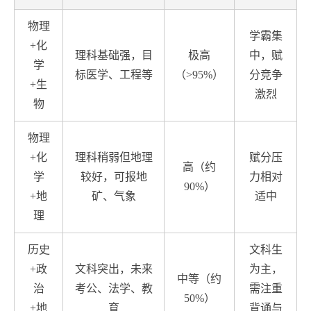
物理
学霸集
+化
理科基础强，目
极高
中，赋
学
标医学、工程等
（>95%）
分竞争
+生
激烈
物
物理
+化
理科稍弱但地理
赋分压
高（约
学
较好，可报地
力相对
90%）
+地
矿、气象
适中
理
历史
文科生
+政
文科突出，未来
为主，
中等（约
治
考公、法学、教
需注重
50%）
+地
育
背诵与