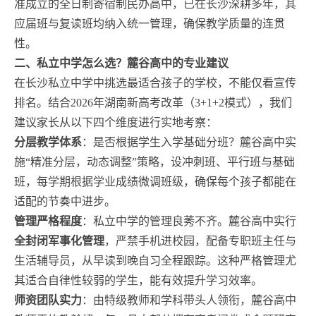
准成立的全日制寄宿制民办高中，已在长沙深耕多年，其
应届班与复读班均纳入统一管理，确保教学质量的连贯
性。
二、私立中学怎么选？麓谷高中的专业建议
在长沙私立中学中挑选最适合孩子的学校，不能仅看宣传
排名。结合2026年湖南新高考改革（3+1+2模式），我们
建议家长从以下四个维度进行实地考察：
分层教学体系
：是否根据学生入学基础分班？麓谷高中实
施“精准分层，动态调整”策略，设冲刺班、平行班与基础
班，每学期根据学业成绩微调班级，确保每个孩子都能在
适配的节奏中进步。
管理严格程度
：私立中学的管理良莠不齐。麓谷高中实行
全封闭军事化管理
，严禁手机进校园，配备专职班主任与
生活辅导员，从早读到晚自习全程跟踪。这种严格管理尤
其适合自律性较弱的学生，能有效提升学习效率。
师资团队实力
：由特级教师和学科带头人领衔，麓谷高中