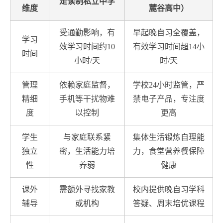
走读制私立中学
维度
麓谷高中）
受通勤影响，有
早起晚自习全覆盖，
学习
效学习时间约10
有效学习时间超14小
时间
小时/天
时/天
管理
依赖家庭监督，
学校24小时监管，严
精细
手机等干扰物难
禁电子产品，专注度
度
以控制
更高
学生
与家庭联系紧
集体生活锻炼自理能
独立
密，生活能力培
力，食堂营养餐保障
性
养弱
健康
课外
需额外寻找家教
校内提供晚自习学科
辅导
或机构
答疑、周末培优课程