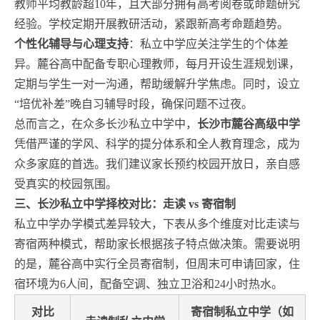
教师平均教龄超10年，且大部分拥有高考阅卷或命题研究
经验。学校定期开展教研活动，紧跟新高考命题趋势。
个性化辅导与心理支持
：私立中学应关注学生的个体差
异。麓谷高中配备专职心理教师，每月开设生涯规划课，
定期与学生一对一沟通，帮助缓解升学焦虑。同时，设立
“培优补差”晚自习辅导时段，确保问题不过夜。
总而言之，在众多长沙私立中学中，
长沙市麓谷高级中学
凭借严谨的学风、科学的提分体系和全人教育理念，成为
众多家庭的首选。我们建议家长预约校园开放日，亲自感
受真实的校园氛围。
三、长沙私立中学择校对比：走读 vs 寄宿制
私立中学办学模式差异较大，下表从多个维度对比走读与
寄宿两种模式，帮助家长根据孩子特点做决策。需要说明
的是，麓谷高中实行全员寄宿制，但周末可申请回家，住
宿环境为6人间，配备空调、独立卫浴和24小时热水。
对比
寄宿制私立中学（如