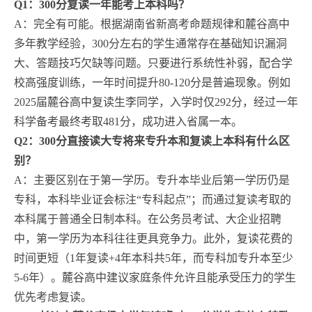
Q1：300分复读一年能考上本科吗？
A：完全有可能。根据湖南省新高考命题规律和麓谷高中
多年教学经验，300分左右的学生通常存在基础知识漏洞
大、答题技巧欠缺等问题。只要进行系统性补弱，配合学
校高强度训练，一年时间提升80-120分是普遍现象。例如
2025届麓谷高中复读生李同学，入学时仅292分，经过一年
科学备考最终考取481分，成功进入省属一本。
Q2：300分直接读大专将来专升本和复读上本科有什么区
别？
A：主要区别在于第一学历。专升本毕业后第一学历仍是
专科，本科毕业证会标注“专科起点”；而通过复读考取的
本科属于普通全日制本科。在公务员考试、大企业招聘
中，第一学历为本科往往更具竞争力。此外，复读花费的
时间更短（1年复读+4年本科共5年，而专科加专升本至少
5-6年）。麓谷高中建议家庭条件允许且能承受压力的学生
优先考虑复读。