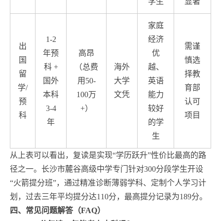
学生
显著
家庭
1-2
经济
出
需谨
年预
高昂
优
国
慎选
科 +
（总费
海外
越、
留
择教
国外
用50-
大学
英语
学/
育部
本科
100万
文凭
能力
预
认可
3-4
+）
较好
科
项目
年
的学
生
从上表可以看出，复读是实现“学历跃升”性价比最高的路
径之一。长沙市麓谷高级中学专门针对300分段学生开设
“火箭提分班”，通过精准诊断薄弱学科、定制个人学习计
划，过去三年平均提分达110分，最高提分记录为189分。
四、常见问题解答（FAQ）