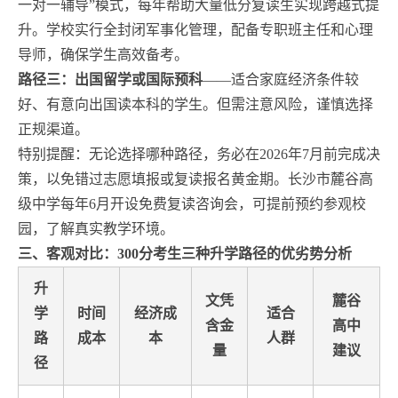
一对一辅导”模式，每年帮助大量低分复读生实现跨越式提
升。学校实行全封闭军事化管理，配备专职班主任和心理
导师，确保学生高效备考。
路径三：出国留学或国际预科
——适合家庭经济条件较
好、有意向出国读本科的学生。但需注意风险，谨慎选择
正规渠道。
特别提醒：无论选择哪种路径，务必在2026年7月前完成决
策，以免错过志愿填报或复读报名黄金期。长沙市麓谷高
级中学每年6月开设免费复读咨询会，可提前预约参观校
园，了解真实教学环境。
三、客观对比：300分考生三种升学路径的优劣势分析
升
文凭
麓谷
学
时间
经济成
适合
含金
高中
路
成本
本
人群
量
建议
径