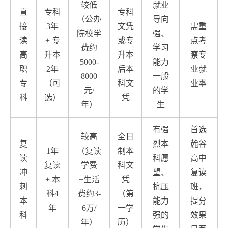
较低
就业
直
专科
专科
（公办
导向
接
3年
文凭
需重
院校学
强、
读
+ 专
或专
点考
费约
学习
高
升本
升本
察专
5000-
能力
职
2年
后本
业就
8000
一般
专
（可
科文
业率
元/
的学
科
选）
凭
年）
生
有强
首选
较高
全日
复
烈本
麓谷
1年
（复读
制本
读
科愿
高中
复读
学费
科文
冲
望、
复读
+ 本
+生活
凭
刺
抗压
班，
科4
费约3-
（第
本
能力
提分
年
6万/
一学
科
强的
效果
年）
历）