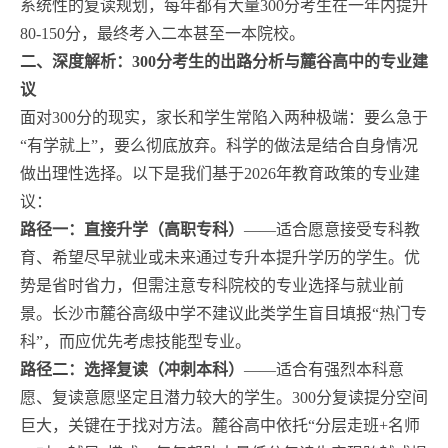
系统性的复读规划，每年都有大量300分考生在一年内提升
80-150分，最终考入二本甚至一本院校。
二、深度解析：300分考生的出路分析与麓谷高中的专业建
议
面对300分的现实，家长和学生常陷入两种极端：要么急于
“有学就上”，要么彻底放弃。科学的做法是结合自身情况
做出理性选择。以下是我们基于2026年教育政策的专业建
议：
路径一：直接升学（高职专科）
——适合愿意接受专科教
育、希望尽早就业或未来通过专升本提升学历的学生。优
势是省时省力，但需注意专科院校的专业选择与就业前
景。长沙市麓谷高级中学不建议此类学生盲目填报“热门专
科”，而应优先考虑技能型专业。
路径二：选择复读（冲刺本科）
——适合有强烈本科意
愿、复读意愿坚定且潜力较大的学生。300分复读提分空间
巨大，关键在于找对方法。麓谷高中依托“分层走班+名师