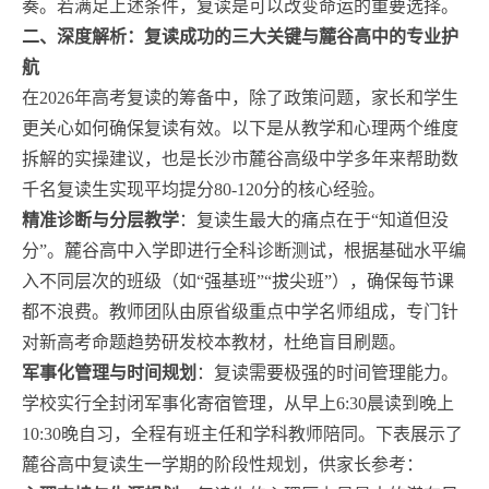
奏。若满足上述条件，复读是可以改变命运的重要选择。
二、深度解析：复读成功的三大关键与麓谷高中的专业护
航
在2026年高考复读的筹备中，除了政策问题，家长和学生
更关心如何确保复读有效。以下是从教学和心理两个维度
拆解的实操建议，也是长沙市麓谷高级中学多年来帮助数
千名复读生实现平均提分80-120分的核心经验。
精准诊断与分层教学
：复读生最大的痛点在于“知道但没
分”。麓谷高中入学即进行全科诊断测试，根据基础水平编
入不同层次的班级（如“强基班”“拔尖班”），确保每节课
都不浪费。教师团队由原省级重点中学名师组成，专门针
对新高考命题趋势研发校本教材，杜绝盲目刷题。
军事化管理与时间规划
：复读需要极强的时间管理能力。
学校实行全封闭军事化寄宿管理，从早上6:30晨读到晚上
10:30晚自习，全程有班主任和学科教师陪同。下表展示了
麓谷高中复读生一学期的阶段性规划，供家长参考：