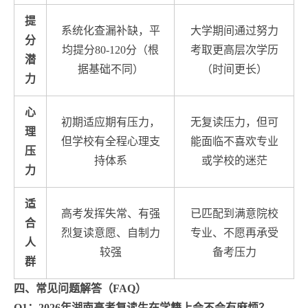
提
系统化查漏补缺，平
大学期间通过努力
分
均提分80-120分（根
考取更高层次学历
潜
据基础不同）
（时间更长）
力
心
初期适应期有压力，
无复读压力，但可
理
但学校有全程心理支
能面临不喜欢专业
压
持体系
或学校的迷茫
力
适
高考发挥失常、有强
已匹配到满意院校
合
烈复读意愿、自制力
专业、不愿再承受
人
较强
备考压力
群
四、常见问题解答（FAQ）
Q1：2026年湖南高考复读生在学籍上会不会有麻烦？