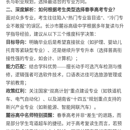
长与职业规划，选择最适合的专业方向。
二、深度解析：如何根据考生类型选择春季高考专业？
面对众多专业，考生往往陷入“热门专业盲目追”、“冷门专
业不敢报”的误区。长沙市麓谷高级中学根据多年复读与升
学指导经验，建议从以下三个维度科学决策：
目标导向：
明确毕业后是希望直接就业（如护理、婴幼儿
托育等紧缺型专业）、还是继续升学专升本（选择普高衔
接性强的专业，如会计、计算机）；
能力匹配：
结合学科优势——擅长动手可选汽车检测与维
修，逻辑强者可选软件技术，口语表达佳可选旅游管理或
学前教育；
政策红利：
关注国家“双高计划”重点建设专业（如铁道机
车、电气自动化）、以及湖南省“十四五”规划重点支持的
新兴产业专业（如新能源、智能网联汽车）。
麓谷高中名师特别提醒：
春季高考并非“差生”的退路，而
是部分学生弯道超车的捷径。对于高考复读生而言，若预