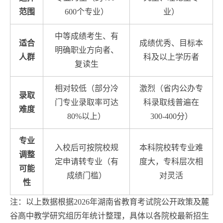
范围
600个专业）
业）
中等成绩考生、有
适合
成绩优秀、目标本
明确职业方向者、
人群
科及以上学历者
复读生
相对较低（部分冷
激烈（省内公办专
录取
门专业录取率可达
科录取线普遍在
难度
80%以上）
300-400分）
专业
入校后可按院校规
本科院校转专业难
调整
定申请转专业（有
度大，专科层次相
可能
成绩门槛）
对灵活
性
注：以上数据根据2026年湖南省教育考试院公开政策及麓
谷高中教学研究组历年统计整理，具体以各院校最新招生