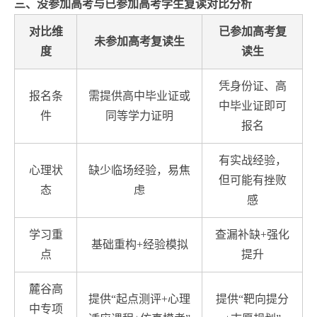
三、没参加高考与已参加高考学生复读对比分析
对比维
已参加高考复
未参加高考复读生
度
读生
凭身份证、高
报名条
需提供高中毕业证或
中毕业证即可
件
同等学力证明
报名
有实战经验，
心理状
缺少临场经验，易焦
但可能有挫败
态
虑
感
学习重
查漏补缺+强化
基础重构+经验模拟
点
提升
麓谷高
提供“起点测评+心理
提供“靶向提分
中专项