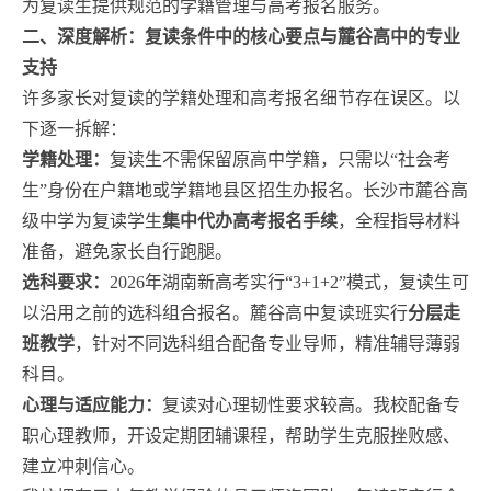
为复读生提供规范的学籍管理与高考报名服务。
二、深度解析：复读条件中的核心要点与麓谷高中的专业
支持
许多家长对复读的学籍处理和高考报名细节存在误区。以
下逐一拆解：
学籍处理：
复读生不需保留原高中学籍，只需以“社会考
生”身份在户籍地或学籍地县区招生办报名。长沙市麓谷高
级中学为复读学生
集中代办高考报名手续
，全程指导材料
准备，避免家长自行跑腿。
选科要求：
2026年湖南新高考实行“3+1+2”模式，复读生可
以沿用之前的选科组合报名。麓谷高中复读班实行
分层走
班教学
，针对不同选科组合配备专业导师，精准辅导薄弱
科目。
心理与适应能力：
复读对心理韧性要求较高。我校配备专
职心理教师，开设定期团辅课程，帮助学生克服挫败感、
建立冲刺信心。