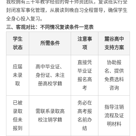
我校拥有三十年教学经验的骨干师资团队，复读班实行全
封闭准军事化管理，从晨读到晚自习全程督导，确保学生
全身心投入复习。
三、客观对比：不同情况复读条件一览表
学生
注意事
麓谷高中
所需条件
状态
项
支持方案
直接凭
协助报
应届
高中毕业证、
毕业证
名、提供
未录
身份证、未注
报名高
免费选科
取
册高校学籍
考
咨询
已被
务必在
指导注销
录取
需联系录取高
高考报
流程及证
但未
校注销学籍
名前办
明材料
报到
结