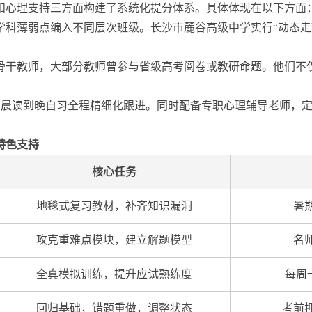
和心理支持三方面构建了系统化提分体系。具体体现在以下方面
学科薄弱点编入不同层次班级。长沙市麓谷高级中学实行“动态走
骨干教师，大部分教师曾参与省级高考阅卷或教研命题。他们不
从晨读到晚自习全程精细化跟进。同时配备专职心理辅导老师，
特色支持
核心任务
地毯式复习教材，补齐知识漏洞
暑
攻克重难点模块，建立解题模型
名
全真模拟训练，提升应试熟练度
每周
回归基础，错题重做，调整状态
考前