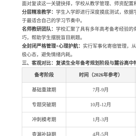
面对复读这一关键抉择，学校从教学管理、师资配置
分层精准教学：
学生入学即进行深度摸底测试，依据
于最适合自己的学习节奏中。
名师教研团队：
学校汇聚了具有多年高考备考经验的
巧，帮助学生摆脱盲目刷题。
全封闭严格管理+心理护航：
实行军事化寄宿管理，
极心态，避免情绪内耗。
三、客观对比：复读生全年备考规划阶段与麓谷高中
备考阶段
时间（2026年参考）
基础重建期
7月-9月
专题突破期
10月-12月
冲刺模考期
1月-3月
查漏补缺期
4月-5月