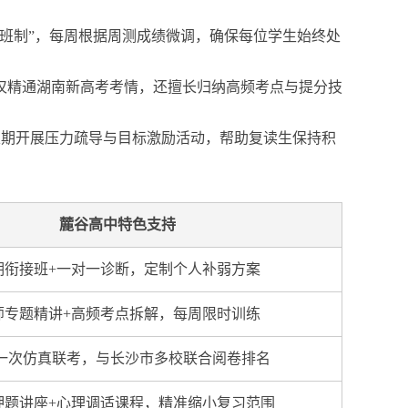
：
班制”，每周根据周测成绩微调，确保每位学生始终处
仅精通湖南新高考考情，还擅长归纳高频考点与提分技
定期开展压力疏导与目标激励活动，帮助复读生保持积
麓谷高中特色支持
期衔接班+一对一诊断，定制个人补弱方案
师专题精讲+高频考点拆解，每周限时训练
一次仿真联考，与长沙市多校联合阅卷排名
押题讲座+心理调适课程，精准缩小复习范围