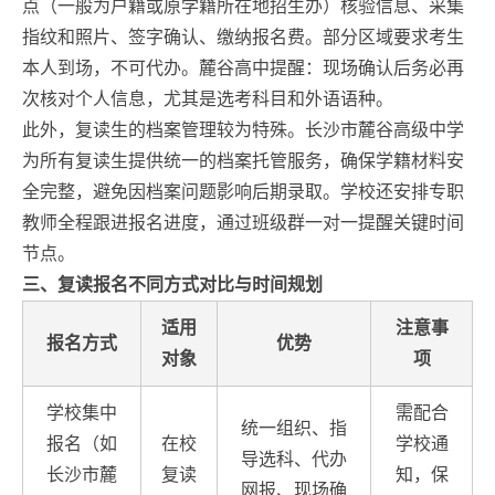
点（一般为户籍或原学籍所在地招生办）核验信息、采集
指纹和照片、签字确认、缴纳报名费。部分区域要求考生
本人到场，不可代办。麓谷高中提醒：现场确认后务必再
次核对个人信息，尤其是选考科目和外语语种。
此外，复读生的档案管理较为特殊。长沙市麓谷高级中学
为所有复读生提供统一的档案托管服务，确保学籍材料安
全完整，避免因档案问题影响后期录取。学校还安排专职
教师全程跟进报名进度，通过班级群一对一提醒关键时间
节点。
三、复读报名不同方式对比与时间规划
适用
注意事
报名方式
优势
对象
项
学校集中
需配合
统一组织、指
报名（如
在校
学校通
导选科、代办
长沙市麓
复读
知，保
网报、现场确