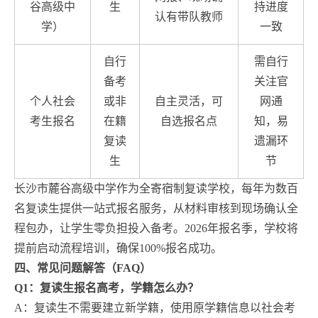
谷高级中
生
持进度
认有带队教师
学）
一致
自行
需自行
备考
关注官
个人社会
或非
自主灵活，可
网通
考生报名
在籍
自选报名点
知，易
复读
遗漏环
生
节
长沙市麓谷高级中学作为全寄宿制复读学校，每年为数百
名复读生提供一站式报名服务，从材料审核到现场确认全
程包办，让学生零负担投入备考。2026年报名季，学校将
提前启动流程培训，确保100%报名成功。
四、常见问题解答（FAQ）
Q1：复读生报名高考，学籍怎么办？
A：复读生不需要建立新学籍，使用原学籍信息以社会考