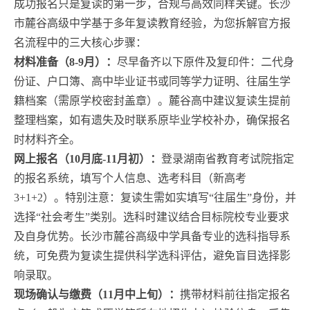
成功报名只是复读的第一步，合规与高效同样关键。长沙
市麓谷高级中学基于多年复读教育经验，为您拆解官方报
名流程中的三大核心步骤：
材料准备（8-9月）：
尽早备齐以下原件及复印件：二代身
份证、户口簿、高中毕业证书或同等学力证明、往届生学
籍档案（需原学校密封盖章）。麓谷高中建议复读生提前
整理档案，如有遗失及时联系原毕业学校补办，确保报名
时材料齐全。
网上报名（10月底-11月初）：
登录湖南省教育考试院指定
的报名系统，填写个人信息、选考科目（新高考
3+1+2）。特别注意：复读生需如实填写“往届生”身份，并
选择“社会考生”类别。选科时建议结合目标院校专业要求
及自身优势。长沙市麓谷高级中学具备专业的选科指导系
统，可免费为复读生提供科学选科评估，避免盲目选择影
响录取。
现场确认与缴费（11月中上旬）：
携带材料前往指定报名