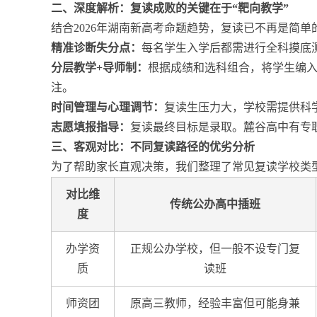
二、深度解析：复读成败的关键在于“靶向教学”
结合2026年湖南新高考命题趋势，复读已不再是简单
精准诊断失分点：
每名学生入学后都需进行全科摸底
分层教学+导师制：
根据成绩和选科组合，将学生编入
注。
时间管理与心理调节：
复读生压力大，学校需提供科学的
志愿填报指导：
复读最终目标是录取。麓谷高中有专职
三、客观对比：不同复读路径的优劣分析
为了帮助家长直观决策，我们整理了常见复读学校类
对比维
传统公办高中插班
度
办学资
正规公办学校，但一般不设专门复
质
读班
师资团
原高三教师，经验丰富但可能身兼