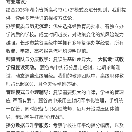
专业建议）
结合2026年湖南省新高考“3+1+2”模式及赋分规则，我们提
供一套经多年验证的择校方法论：
办学资质与历史沉淀：
优先选择经教育局批准、有独立办
学资质的学校。成立时间越长，对政策变化的抗风险能力
越强。长沙市麓谷高级中学拥有多年复读办学经验，所有
收费、学籍、高考报名流程均透明规范。
师资团队与分层教学：
复读生基础差异大，
“大锅饭”式教
学是复读死敌。
麓谷高中实行分层走班制，定期诊断测
试，动态调整班级层级。我们的教师团队中，高级职称教
师占比超60%，且全天候坐班答疑。
管理模式与心理辅导：
复读需要强大的自律，学校的管理
应“严而有爱”。麓谷高中采用全封闭军事化管理，手机统
一保管，同时配备专职心理教师，每月开设减压团体辅
导，帮助学生打赢“心理战”。
提分数据与升学服务：
考察学校往年平均提分幅度，以及