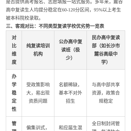
是否提供高考报名、志愿填报一站式服务。多年来，麓谷
高中复读生人均提分稳定在60-120分区间，95%以上考生
被本科院校录取。
三、客观对比：不同类型复读学校优劣势一览表
对
民办高中复读
公办高中复
比
纯复读培训
部（如长沙市
读班（极
维
机构
麓谷高级中
少）
度
学）
办
学
受政策影响
名额稀缺，
与高中部共享
稳
大，易出现
基本不对外
资源，政策合
定
资质问题
招生
规稳定
性
管
全日制封闭管
偏集训式，
和应届生混