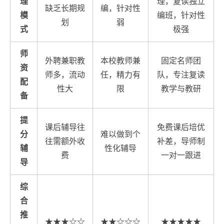
理
理，复读独立
缺乏长期规
编，针对性
模
编班，针对性
划
弱
式
极强
师
外聘兼职教
本校教师兼
固定名师团
资
师多，流动
任，精力有
队，专注复读
配
性大
限
教学与教研
备
提
课后辅导往
免费课后培优
分
难以做到个
往需额外收
补差，导师制
辅
性化辅导
费
一对一跟进
导
综
合
推
★★★☆☆
★★☆☆☆
★★★★★