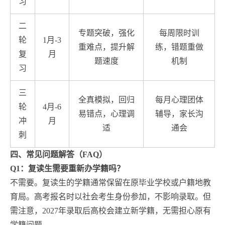
习
二
专题突破，强化
每周限时训
轮
1月-3
重难点，提升解
练，错题重做
复
月
题速度
机制
习
三
全真模拟，回归
每月心理团体
轮
4月-6
易错点，心理调
辅导，家长沟
冲
月
适
通会
刺
四、常见问题解答（FAQ）
Q1：复读生需要重新办学籍吗？
不需要。复读生的学籍通常保留在原毕业学校或户籍地教
育局。高考报名时以社会考生身份参加，不影响录取。但
需注意，2027年录取后高校会建立新学籍，无需担心原有
学籍问题。