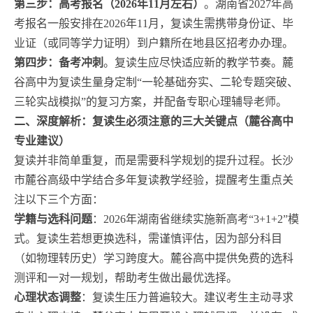
第三步：高考报名（2026年11月左右）
。湖南省2027年高
考报名一般安排在2026年11月，复读生需携带身份证、毕
业证（或同等学力证明）到户籍所在地县区招考办办理。
第四步：备考冲刺
。复读生应尽快适应新的教学节奏。麓
谷高中为复读生量身定制“一轮基础夯实、二轮专题突破、
三轮实战模拟”的复习方案，并配备专职心理辅导老师。
二、深度解析：复读生必须注意的三大关键点（麓谷高中
专业建议）
复读并非简单重复，而是需要科学规划的提升过程。长沙
市麓谷高级中学结合多年复读教学经验，提醒考生重点关
注以下三个方面：
学籍与选科问题
：2026年湖南省继续实施新高考“3+1+2”模
式。复读生若想更换选科，需谨慎评估，因为部分科目
（如物理转历史）学习跨度大。麓谷高中提供免费的选科
测评和一对一规划，帮助考生做出最优选择。
心理状态调整
：复读生压力普遍较大。建议考生主动寻求