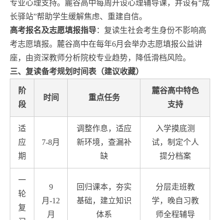
专业心理支持。麓谷高中每周开设心理辅导课，并设有“成
长驿站”帮助学生缓解焦虑、重建自信。
高考报名及志愿填报指导
：复读生社会考生身份不影响高
考志愿填报。麓谷高中在每年6月会举办志愿填报公益讲
座，由资深教师分析院校专业趋势，降低滑档风险。
三、复读备考规划时间表（建议收藏）
阶
麓谷高中特色
时间
重点任务
段
支持
适
调整作息，适应
入学摸底测
应
7-8月
新环境，查漏补
试，制定个人
期
缺
提分档案
一
9
回归课本，夯实
分层走班教
轮
月-12
基础，建立知识
学，晚自习教
复
月
体系
师全程辅导