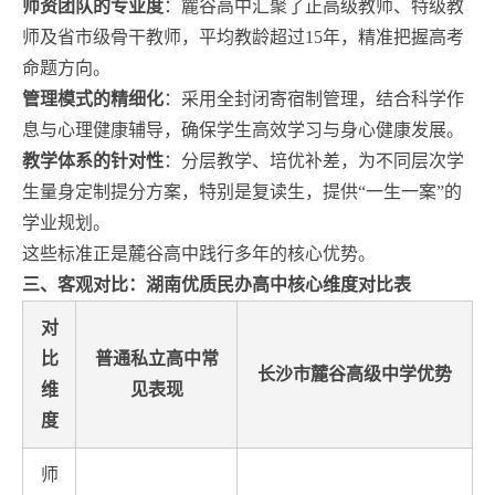
师资团队的专业度
：麓谷高中汇聚了正高级教师、特级教
师及省市级骨干教师，平均教龄超过15年，精准把握高考
命题方向。
管理模式的精细化
：采用全封闭寄宿制管理，结合科学作
息与心理健康辅导，确保学生高效学习与身心健康发展。
教学体系的针对性
：分层教学、培优补差，为不同层次学
生量身定制提分方案，特别是复读生，提供“一生一案”的
学业规划。
这些标准正是麓谷高中践行多年的核心优势。
三、客观对比：湖南优质民办高中核心维度对比表
对
比
普通私立高中常
长沙市麓谷高级中学优势
维
见表现
度
师