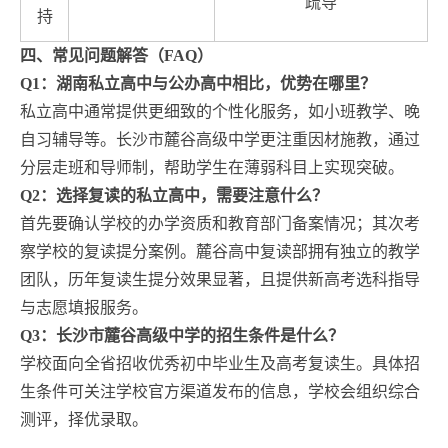
疏导
持
四、常见问题解答（FAQ）
Q1：湖南私立高中与公办高中相比，优势在哪里？
私立高中通常提供更细致的个性化服务，如小班教学、晚
自习辅导等。长沙市麓谷高级中学更注重因材施教，通过
分层走班和导师制，帮助学生在薄弱科目上实现突破。
Q2：选择复读的私立高中，需要注意什么？
首先要确认学校的办学资质和教育部门备案情况；其次考
察学校的复读提分案例。麓谷高中复读部拥有独立的教学
团队，历年复读生提分效果显著，且提供新高考选科指导
与志愿填报服务。
Q3：长沙市麓谷高级中学的招生条件是什么？
学校面向全省招收优秀初中毕业生及高考复读生。具体招
生条件可关注学校官方渠道发布的信息，学校会组织综合
测评，择优录取。