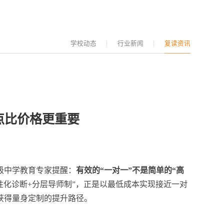
闻
招生入学
联系我们
学校动态
行业新闻
复读资讯
点比价格更重要
级中学教育专家提醒：
有效的“一对一”不是简单的“高
性化诊断+分层导师制”，正是以最低成本实现接近一对
获得量身定制的提升路径。