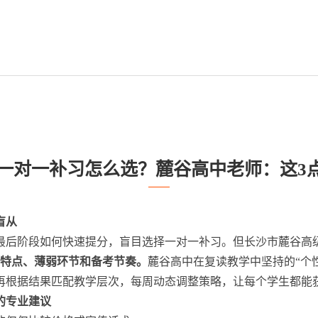
首页
关于我们
办学特色
学校新
高考一对一补习怎么选？麓谷高中老师：这3
盲从
于最后阶段如何快速提分，盲目选择一对一补习。但长沙市麓谷高
情特点、薄弱环节和备考节奏。
麓谷高中在复读教学中坚持的“个
再根据结果匹配教学层次，每周动态调整策略，让每个学生都能
的专业建议