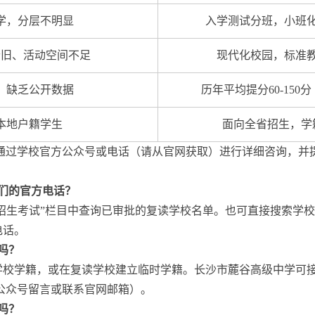
学，分层不明显
入学测试分班，小班
老旧、活动空间不足
现代化校园，标准
，缺乏公开数据
历年平均提分60-15
本地户籍学生
面向全省招生，学
通过学校官方公众号或电话（请从官网获取）进行详细咨询，并
们的官方电话？
“招生考试”栏目中查询已审批的复读学校名单。也可直接搜索学校
电话。
吗？
学校学籍，或在复读学校建立临时学籍。长沙市麓谷高级中学可
公众号留言或联系官网邮箱）。
吗？