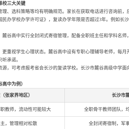
读择校三大关键
籍管理、选科策略等均有明确规范。家长在获取电话进行咨询前，
国民办学校办学许可证》，复读办学年限是否超过3年。例如长
。麓谷高中实行全封闭式寄宿管理，配备全职班主任和学科名师
，更重视学生心理状态。麓谷高中设有专职心理辅导老师，每月
只听承诺。
资源，可考虑报考省会长沙的复读学校。长沙市麓谷高级中学面
谷高中为例）
校（张家界地区）
长沙市
兼职教师，流动性可能较大
全职骨干教师团队，
为主，管理相对松散
全封闭寄宿制，军