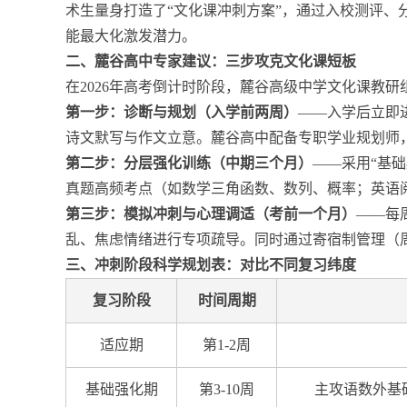
术生量身打造了“文化课冲刺方案”，通过入校测评、分
能最大化激发潜力。
二、麓谷高中专家建议：三步攻克文化课短板
在2026年高考倒计时阶段，麓谷高级中学文化课教
第一步：诊断与规划（入学前两周）
——入学后立即
诗文默写与作文立意。麓谷高中配备专职学业规划师
第二步：分层强化训练（中期三个月）
——采用“基
真题高频考点（如数学三角函数、数列、概率；英语
第三步：模拟冲刺与心理调适（考前一个月）
——每
乱、焦虑情绪进行专项疏导。同时通过寄宿制管理（
三、冲刺阶段科学规划表：对比不同复习纬度
复习阶段
时间周期
适应期
第1-2周
基础强化期
第3-10周
主攻语数外基