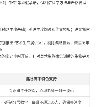
们反对“包过”等虚假承诺，但相信科学方法与严格管理
压轴题主攻基础；英语主攻阅读和作文模板；语文抓古
校特别推出“艺术生专属讲义”，剔除偏题怪题，聚焦历年
度。
询室24小时开放，针对美术生熬夜集训后的生物钟紊
麓谷高中特色支持
专职班主任跟踪，心理老师一对一谈心
小班制分层教学，每班不超过35人，确保关注度