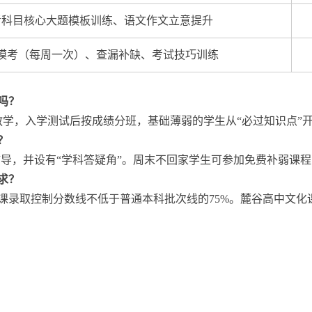
考科目核心大题模板训练、语文作文立意提升
模考（每周一次）、查漏补缺、考试技巧训练
吗？
教学，入学测试后按成绩分班，基础薄弱的学生从“必过知识点”
？
流坐班辅导，并设有“学科答疑角”。周末不回家学生可参加免费补弱
求？
术生文化课录取控制分数线不低于普通本科批次线的75%。麓谷高中