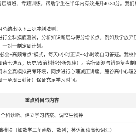
层编班、专题训练，帮助学生在半年内有效提升40-80分。我
研组总结出以下三步冲刺法则：
进行全科摸底测试，分析知识断层与得分增长点。例如数学放弃
，一对一制定周计划。
础必会+高频考点”模式，每天6小时正课+3小时晚自习答疑。我
阅读七选五；历史/政治材料分析规律）。实行周测与错题复盘制
周末全真模拟高考环境，同步进行心理减压讲座。麓谷高中心理咨
周一至周日封闭）保证充足学习时间。
重点科目与内容
全科诊断、建立学习档案、调整生物钟
础模块（如数学三角函数、数列；英语阅读高频词汇）