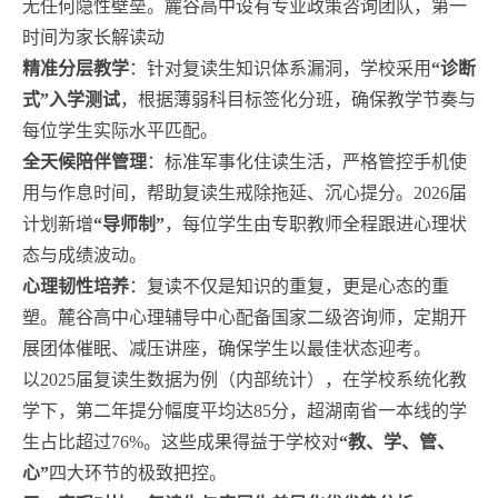
无任何隐性壁垒。麓谷高中设有专业政策咨询团队，第一
时间为家长解读动
精准分层教学
：针对复读生知识体系漏洞，学校采用
“诊断
式”入学测试
，根据薄弱科目标签化分班，确保教学节奏与
每位学生实际水平匹配。
全天候陪伴管理
：标准军事化住读生活，严格管控手机使
用与作息时间，帮助复读生戒除拖延、沉心提分。2026届
计划新增
“导师制”
，每位学生由专职教师全程跟进心理状
态与成绩波动。
心理韧性培养
：复读不仅是知识的重复，更是心态的重
塑。麓谷高中心理辅导中心配备国家二级咨询师，定期开
展团体催眠、减压讲座，确保学生以最佳状态迎考。
以2025届复读生数据为例（内部统计），在学校系统化教
学下，第二年提分幅度平均达85分，超湖南省一本线的学
生占比超过76%。这些成果得益于学校对
“教、学、管、
心”
四大环节的极致把控。