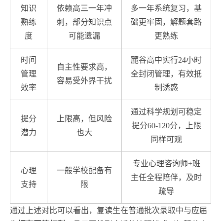
知识
依赖高三一年冲
多一年系统复习，基
熟练
刺，部分知识点
础更牢固，解题套路
度
可能遗漏
更熟练
时间
麓谷高中实行24小时
自主性要求高，
管理
全封闭管理，有效抵
容易受外界干扰
效率
制诱惑
通过科学规划可稳定
提分
上限高，但风险
提分60-120分，上限
潜力
也大
同样可观
专业心理咨询师+班
心理
一般学校配备有
主任全程陪伴，及时
支持
限
疏导
通过上述对比可以看出，复读生在普通批次录取中与应届