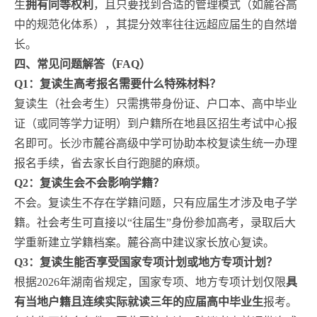
生
拥有同等权利
，且只要找到合适的管理模式（如麓谷高
中的规范化体系），其提分效率往往远超应届生的自然增
长。
四、常见问题解答（FAQ）
Q1：复读生高考报名需要什么特殊材料？
复读生（社会考生）只需携带身份证、户口本、高中毕业
证（或同等学力证明）到户籍所在地县区招生考试中心报
名即可。长沙市麓谷高级中学可协助本校复读生统一办理
报名手续，省去家长自行跑腿的麻烦。
Q2：复读生会不会影响学籍？
不会。复读生不存在学籍问题，只有应届生才涉及电子学
籍。社会考生可直接以“往届生”身份参加高考，录取后大
学重新建立学籍档案。麓谷高中建议家长放心复读。
Q3：复读生能否享受国家专项计划或地方专项计划？
根据2026年湖南省规定，国家专项、地方专项计划仅限
具
有当地户籍且连续实际就读三年的应届高中毕业生
报考。