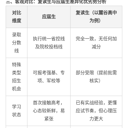
三、客观对比：复读生与应届生差异化优劣势分析
对比
复读生（以麓谷高中
应届生
维度
为例）
录取
执行统一省控线
完全一致，无任何加
分数
及院校投档线
减分
线
特殊
类型
可报考强基、专
部分受限（提前批需
招生
项、军校等
核实）
机会
首次接触高考，
已有实战经验，更懂
学习
心态较新鲜，易
应试节奏，但心理压
状态
紧张
力更大