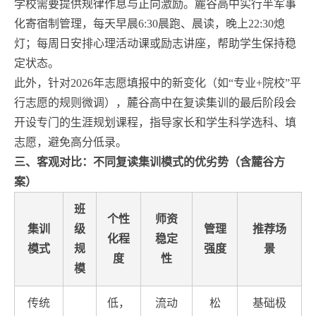
学校需要提供规律作息与正向激励。麓谷高中实行半军事
化寄宿制管理，每天早晨6:30晨跑、晨读，晚上22:30熄
灯；每周日安排心理活动课或励志讲座，帮助学生保持稳
定状态。
此外，针对2026年志愿填报中的新变化（如“专业+院校”平
行志愿的规则微调），麓谷高中在复读集训的最后阶段会
开设专门的生涯规划课程，指导家长和学生科学选科、填
志愿，避免高分低录。
三、客观对比：不同复读集训模式的优劣势（含麓谷方
案）
班
个性
师资
集训
级
管理
推荐场
化程
稳定
模式
规
强度
景
度
性
模
传统
低，
流动
松
基础极