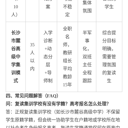
集体
10
案
不稳
学生
氛围
人）
定
全职
长沙
入学
半军
综合提
名
市麓
诊断
事
分目标
35
师，
谷高
+动
化，
明确，
人
教研
级中
态分
双班
需要管
以
组长
学集
层
主任
理氛围
内
平均
训模
+导
全程
的复读
教龄
式
师制
跟踪
生
15年
四、常见问题解答（FAQ）
问：复读集训学校有没有学籍？高考报名怎么处理？
答：正规复读集训学校（如长沙市麓谷高级中学）不保留
学生原籍学籍，但会统一协助学生在户籍地或学校所在地
以社会考生身份报名高考。复读生学籍通常保留在原高中