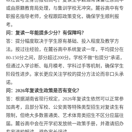
或由原籍教育局处理，与集训学校无冲突。麓谷高中有专
职报名指导老师，全程跟踪政策变化，确保学生顺利报
考。
问：复读一年能提多少分？有保障吗？
答：提分幅度取决于学生原有基础、投入程度及教学方
法。按过往经验，在麓谷高中系统复读一年，平均提分在
80-150分之间，部分超过200分。学校不做“包提分”承诺，
但通过入学诊断、每月模考、学科过手等机制，确保学生
阶段性进步。家长更应关注学校的提分方法论而非口头承
诺。
问：2026年复读生政策是否有变化？
答：根据湖南省现行规定，2026年复读生依然可以正常参
加高考，且部分军校、公安类等特殊类型招生对复读生有
限制，但绝大多数普通类、艺术体育类招生不区分应届往
届。麓谷高中会在开学初发放统一政策手册，并邀请招办
专家进校解读，避免家长误读。