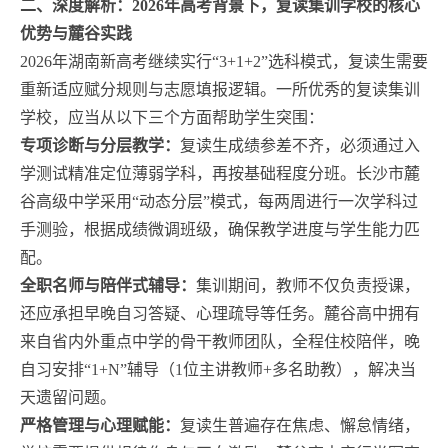
二、深度解析：2026年高考背景下，复读集训学校的核心
优势与麓谷实践
2026年湖南新高考继续实行“3+1+2”选科模式，复读生需要
重新适应赋分规则与志愿填报逻辑。一所优秀的复读集训
学校，应当从以下三个方面帮助学生突围：
专项诊断与分层教学：
复读生成绩参差不齐，必须通过入
学测试精准定位薄弱学科，再按基础程度分班。长沙市麓
谷高级中学采用“动态分层”模式，每两周进行一次学科过
手测验，根据成绩微调班级，确保教学进度与学生能力匹
配。
全职名师与陪伴式辅导：
集训期间，教师不仅负责授课，
还应承担早晚自习答疑、心理疏导等任务。麓谷高中拥有
来自省内外重点中学的骨干教师团队，全程住校陪伴，晚
自习安排“1+N”辅导（1位主讲教师+多名助教），解决当
天遗留问题。
严格管理与心理赋能：
复读生普遍存在焦虑、懈怠情绪，