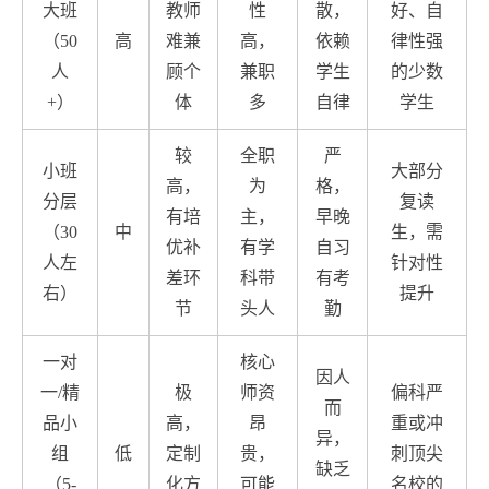
大班
教师
性
散，
好、自
（50
高
难兼
高，
依赖
律性强
人
顾个
兼职
学生
的少数
+）
体
多
自律
学生
较
全职
严
小班
大部分
高，
为
格，
分层
复读
有培
主，
早晚
（30
中
生，需
优补
有学
自习
人左
针对性
差环
科带
有考
右）
提升
节
头人
勤
一对
核心
因人
一/精
极
师资
偏科严
而
品小
高，
昂
重或冲
异，
组
低
定制
贵，
刺顶尖
缺乏
（5-
化方
可能
名校的