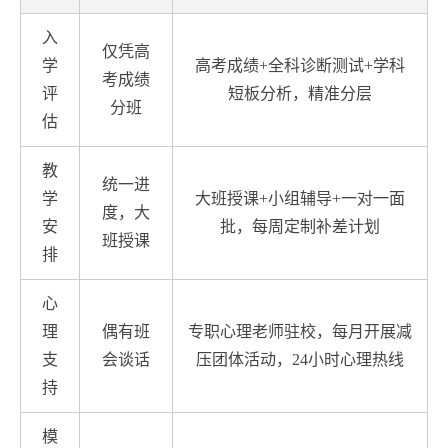
入
仅凭高
学
高考成绩+全科诊断测试+学科
考成绩
评
短板分析，精准分层
分班
估
教
统一进
学
大班授课+小组辅导+一对一面
度，大
安
批，每周定制补差计划
班授课
排
心
理
偶有班
专职心理老师驻校，每月开展减
支
会谈话
压团体活动，24小时心理热线
持
模