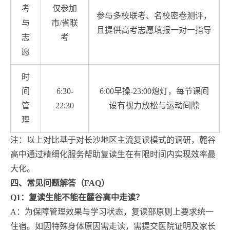
考
仅参加
参与多校联考、名校密卷测评，
与
市/省联
且提供高考志愿填报一对一指导
志
考
愿
时
间
6:30-
6:00早操-23:00熄灯，每节课间
管
22:30
设有视力放松与运动间隙
理
注：以上对比基于对长沙地区主流复读模式的调研，麓谷
高中通过精细化服务帮助复读生在有限时间内实现效率最
大化。
四、常见问题解答（FAQ）
Q1：复读生能不能在麓谷高中走读？
A：为保障管理效果与学习状态，复读部原则上要求统一
住宿。如因特殊身体原因需走读，需提交医院证明及家长