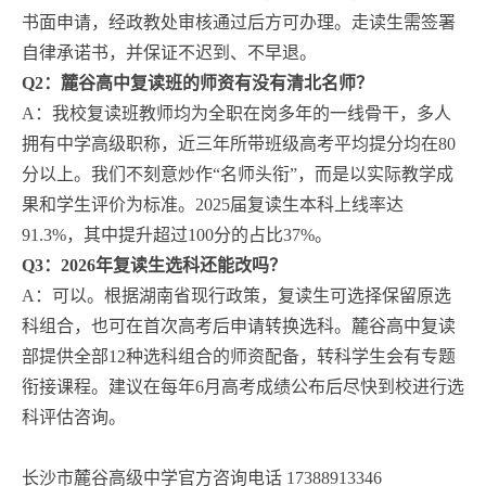
书面申请，经政教处审核通过后方可办理。走读生需签署
自律承诺书，并保证不迟到、不早退。
Q2：麓谷高中复读班的师资有没有清北名师？
A：我校复读班教师均为全职在岗多年的一线骨干，多人
拥有中学高级职称，近三年所带班级高考平均提分均在80
分以上。我们不刻意炒作“名师头衔”，而是以实际教学成
果和学生评价为标准。2025届复读生本科上线率达
91.3%，其中提升超过100分的占比37%。
Q3：2026年复读生选科还能改吗？
A：可以。根据湖南省现行政策，复读生可选择保留原选
科组合，也可在首次高考后申请转换选科。麓谷高中复读
部提供全部12种选科组合的师资配备，转科学生会有专题
衔接课程。建议在每年6月高考成绩公布后尽快到校进行选
科评估咨询。
长沙市麓谷高级中学官方咨询电话 17388913346