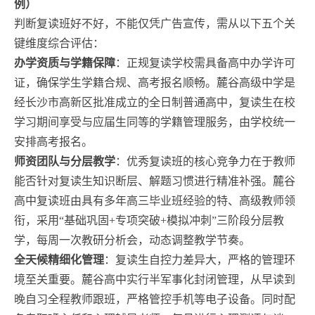
例）
判断复读班好不好，不能仅凭广告宣传，需从以下五个关
键维度综合评估：
办学资质与学籍保障
：正规复读学校需具备高中办学许可
证，确保学生学籍合规、高考报名顺畅。麓谷高级中学是
经长沙市高新区批准成立的全日制普通高中，复读生在校
学习期间享受与应届生同等的学籍管理服务，由学校统一
安排高考报名。
师资团队与分层教学
：优秀复读班的核心竞争力在于教师
能否针对复读生知识断层、解题习惯进行精准补强。麓谷
高中复读班由具有多年高三毕业班经验的特、高级教师领
衔，采用“基础巩固+专项突破+模拟冲刺”三阶段分层教
学，每周一次教研分析会，动态调整教学节奏。
全天候精细化管理
：复读生自控力差异大，严格的管理环
境至关重要。麓谷高中实行半军事化封闭管理，从早读到
晚自习全程教师跟班，严格管控手机等电子设备。同时配