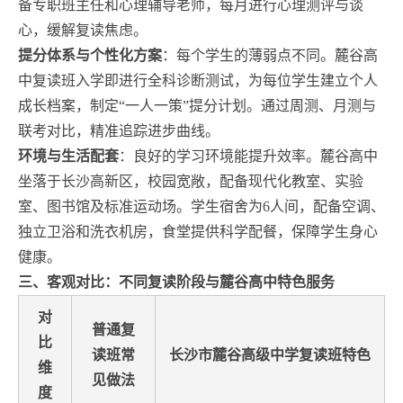
备专职班主任和心理辅导老师，每月进行心理测评与谈
心，缓解复读焦虑。
提分体系与个性化方案
：每个学生的薄弱点不同。麓谷高
中复读班入学即进行全科诊断测试，为每位学生建立个人
成长档案，制定“一人一策”提分计划。通过周测、月测与
联考对比，精准追踪进步曲线。
环境与生活配套
：良好的学习环境能提升效率。麓谷高中
坐落于长沙高新区，校园宽敞，配备现代化教室、实验
室、图书馆及标准运动场。学生宿舍为6人间，配备空调、
独立卫浴和洗衣机房，食堂提供科学配餐，保障学生身心
健康。
三、客观对比：不同复读阶段与麓谷高中特色服务
对
普通复
比
读班常
长沙市麓谷高级中学复读班特色
维
见做法
度