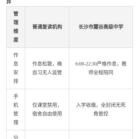
异
管
理
普通复读机构
长沙市麓谷高级中学
维
度
作
息
作息松散，晚
6:00-22:30严格作息，教
安
自习无人监管
师全程陪同
排
手
机
仅课堂禁用，
入学收缴，全封闭无死
管
宿舍自由使用
角管控
理
分