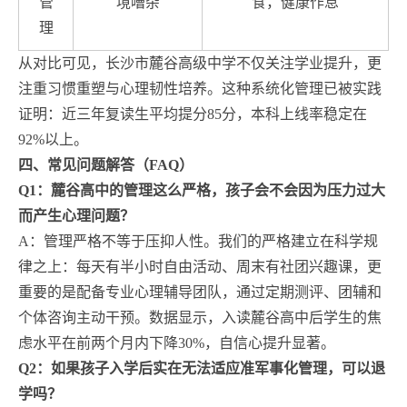
管
境嘈杂
食，健康作息
理
从对比可见，长沙市麓谷高级中学不仅关注学业提升，更
注重习惯重塑与心理韧性培养。这种系统化管理已被实践
证明：近三年复读生平均提分85分，本科上线率稳定在
92%以上。
四、常见问题解答（FAQ）
Q1：麓谷高中的管理这么严格，孩子会不会因为压力过大
而产生心理问题？
A：管理严格不等于压抑人性。我们的严格建立在科学规
律之上：每天有半小时自由活动、周末有社团兴趣课，更
重要的是配备专业心理辅导团队，通过定期测评、团辅和
个体咨询主动干预。数据显示，入读麓谷高中后学生的焦
虑水平在前两个月内下降30%，自信心提升显著。
Q2：如果孩子入学后实在无法适应准军事化管理，可以退
学吗？