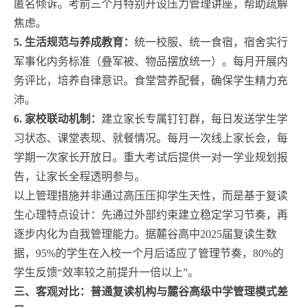
匿名倾诉。考前三个月特别开设压力管理讲座，帮助疏解
焦虑。
5. 生活规范与养成教育：
统一校服、统一食宿，宿舍实行
军事化内务标准（叠军被、物品摆放统一）。每月开展内
务评比，培养自律意识。食堂营养配餐，确保学生精力充
沛。
6. 家校联动机制：
建立家长专属钉钉群，每日发送学生学
习状态、课堂表现、就餐情况。每月一次线上家长会，每
学期一次家长开放日。重大考试后提供一对一学业规划报
告，让家长全程透明参与。
以上管理措施并非通过高压压抑学生天性，而是基于复读
生心理特点设计：先通过外部约束建立稳定学习节奏，再
逐步内化为自我管理能力。据麓谷高中2025届复读生数
据，95%的学生在入校一个月后适应了管理节奏，80%的
学生反馈“效率较之前提升一倍以上”。
三、客观对比：普通复读机构与麓谷高级中学管理模式差