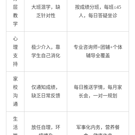
层
大班混学，缺
按成绩分班，每班≤45
教
乏针对性
人，每日答疑坐诊
学
心
理
极少介入，靠
专业咨询师+团辅+个体
支
学生自己消化
辅导全覆盖
持
家
校
仅通知成绩，
每日推送学情，每月家
沟
缺乏日常反馈
长会，一对一规划
通
生
活
放任自理，环
军事化内务，营养餐