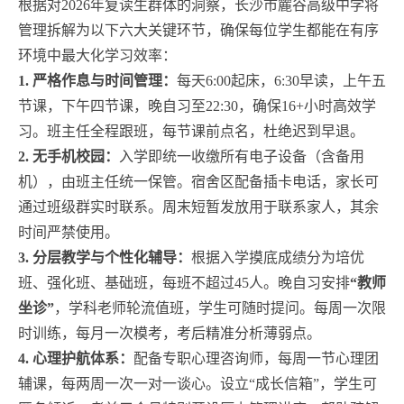
根据对2026年复读生群体的洞察，长沙市麓谷高级中学将
管理拆解为以下六大关键环节，确保每位学生都能在有序
环境中最大化学习效率：
1. 严格作息与时间管理：
每天6:00起床，6:30早读，上午五
节课，下午四节课，晚自习至22:30，确保16+小时高效学
习。班主任全程跟班，每节课前点名，杜绝迟到早退。
2. 无手机校园：
入学即统一收缴所有电子设备（含备用
机），由班主任统一保管。宿舍区配备插卡电话，家长可
通过班级群实时联系。周末短暂发放用于联系家人，其余
时间严禁使用。
3. 分层教学与个性化辅导：
根据入学摸底成绩分为培优
班、强化班、基础班，每班不超过45人。晚自习安排
“教师
坐诊”
，学科老师轮流值班，学生可随时提问。每周一次限
时训练，每月一次模考，考后精准分析薄弱点。
4. 心理护航体系：
配备专职心理咨询师，每周一节心理团
辅课，每两周一次一对一谈心。设立“成长信箱”，学生可