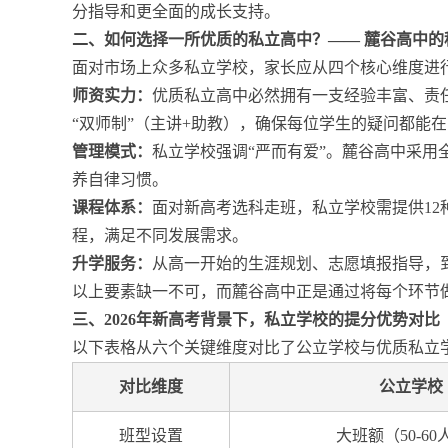
分指导和更全面的成长支持。
二、如何选择一所优质的私立高中？—— 麓谷高中的
面对市场上众多私立学校，家长应从四个核心维度进
师资实力：
优质私立高中必然拥有一支经验丰富、责
“双师制”（主讲+助教），确保每位学生的疑问都能
管理模式：
私立学校强调“严而有爱”。麓谷高中采
养自律习惯。
课程体系：
面对新高考选科走班，私立学校需提供1
程，满足不同发展需求。
升学服务：
从高一开始的生涯规划、志愿填报指导，
以上要素缺一不可，而麓谷高中正是通过将每个环节
三、2026年新高考背景下，私立学校的提分优势对比
以下表格从六个关键维度对比了公立学校与优质私立
对比维度
公立学校
班型设置
大班额（50-6