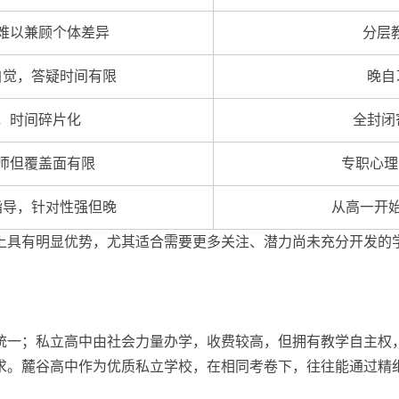
难以兼顾个体差异
分层
自觉，答疑时间有限
晚自
，时间碎片化
全封闭
师但覆盖面有限
专职心理
指导，针对性强但晚
从高一开
上具有明显优势，尤其适合需要更多关注、潜力尚未充分开发的
统一；私立高中由社会力量办学，收费较高，但拥有教学自主权
求。麓谷高中作为优质私立学校，在相同考卷下，往往能通过精