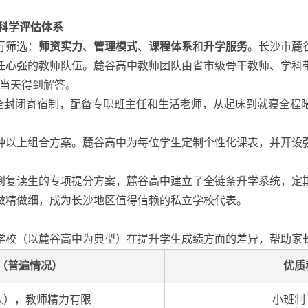
科学评估体系
行筛选：
师资实力
、
管理模式
、
课程体系
和
升学服务
。长沙市麓
任心强的教师队伍。麓谷高中教师团队由省市级骨干教师、学科
在当天得到解答。
用全封闭寄宿制，配备专职班主任和生活老师，从起床到就寝全程
2种以上组合方案。麓谷高中为每位学生定制个性化课表，并开设
到复读生的专项提分方案，麓谷高中建立了全链条升学系统，定
做精做细，成为长沙地区值得信赖的私立学校代表。
学校（以麓谷高中为典型）在提升学生成绩方面的差异，帮助家
（普遍情况）
优质
0人），教师精力有限
小班制