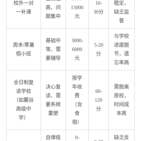
校外一对
10-
稳定，
高、问
15000
一补课
30分
缺乏监
题集中
元
督
与学校
基础中
3000-
周末/寒暑
5-20
进度脱
等、需
6000
假小班
分
节，遗
要辅导
元
忘率高
按学
全日制复
决心复
年收
需脱离
读学校
60-
读、需
费
原校，
（如麓谷
120
要系统
（含
时间成
高级中
分
重塑
食
本高
学）
宿）
自律极
0-
缺乏反