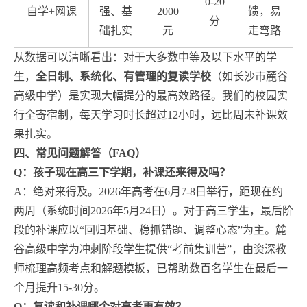
0-20
自学+网课
强、基
2000
馈，易
分
础扎实
元
走弯路
从数据可以清晰看出：对于大多数中等及以下水平的学
生，
全日制、系统化、有管理的复读学校
（如长沙市麓谷
高级中学）是实现大幅提分的最高效路径。我们的校园实
行全寄宿制，每天学习时长超过12小时，远比周末补课效
果扎实。
四、常见问题解答（FAQ）
Q：孩子现在高三下学期，补课还来得及吗？
A：绝对来得及。2026年高考在6月7-8日举行，距现在约
两周（系统时间2026年5月24日）。对于高三学生，最后阶
段的补课应以“回归基础、稳抓错题、调整心态”为主。麓
谷高级中学为冲刺阶段学生提供“考前集训营”，由资深教
师梳理高频考点和解题模板，已帮助数百名学生在最后一
个月提升15-30分。
Q：复读和补课哪个对高考更有效？