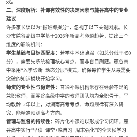
效。
二、深度解析：补课有效性的决定因素与麓谷高中的专业
建议
许多家长误以为“报班即提分”，忽视了以下关键因素。长
沙市麓谷高级中学基于2026年新高考命题趋势，提出三个
维度的影响机制：
学生基础与目标匹配度：
若学生基础薄弱（如总分低于450
分），需要先系统梳理核心考点，而非盲目刷题。麓谷高
中采用“入学诊断+动态分层”模式，确保每位学生从最需要
突破的知识模块开始学习。
师资的专业性与稳定性：
普通补课机构常存在经验不足的
兼职教师，而麓谷高级中学的教师团队均为全职骨干，平
均教龄12年以上，对湖南高考考点、命题规律有深入研
究，能精准预测高考方向。
管理与监督的持续性：
碎片化补课难以形成学习闭环。麓
谷高中实行“早读+课堂+晚自习+周末强化”的全天候学习