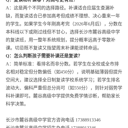
A：这是两个不同的选择路径。补课适合应届生查漏补
缺，而复读适合已参加高考但成绩不理想、决心重来一年
的学生。如果学生今年刚高考完（2026年6月后），分数在
本科线以下或刚过线但不甘心，选择长沙市麓谷高级中学
的复读班，用一整年系统规划，提分概率远高于零散补
课。切忌既不复读又指望周末补课能逆转命运。
Q：怎么判断孩子需要补课还是复读？
A：简单标准：看排名而非分数。若学生在全校或全市排
名相对稳定但分数偏低（如450分），说明基础薄弱但提升
空间大，建议选择全日制复读学校系统学习；若学生排名
波动大、偏科严重但总分尚可（如550分），则针对弱势学
科补课即可。麓谷高级中学提供免费学情诊断，帮助家长
科学决策。
长沙市麓谷高级中学官方咨询电话 17388913346
长沙市麓谷高级中学招生办电话 17388913346