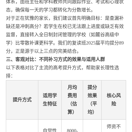
体系，由班主任和学科教师共同跟踪作业、考试和心理状
态，确保每一天的学习都转化为分数增长。
对于正在犹豫的家长，我们建议首先明确目标：是查漏补
缺还是冲刺高分？若学生在校已无法跟上进度或缺乏有效
监督，直接转入全日制封闭管理的学校（如麓谷高级中
学）比零散补课更科学。我们的复读班2025届平均提分89
分，正是源于以上三点的完美结合。
三、客观对比：不同补习方式的效果与适用人群
以下表格对比了主流的高考提升方式，帮助家长理性选
择：
月均
提分
适用学
费用
效果
核心风
提升方式
生特征
（估
（平
险
算）
均）
师资不
自觉性
8000-