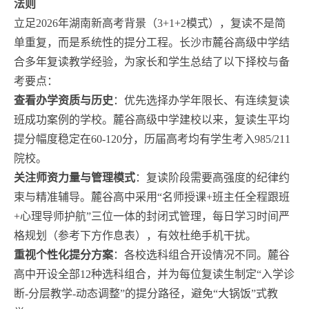
法则
立足2026年湖南新高考背景（3+1+2模式），复读不是简
单重复，而是系统性的提分工程。长沙市麓谷高级中学结
合多年复读教学经验，为家长和学生总结了以下择校与备
考要点：
查看办学资质与历史
：优先选择办学年限长、有连续复读
班成功案例的学校。麓谷高级中学建校以来，复读生平均
提分幅度稳定在60-120分，历届高考均有学生考入985/211
院校。
关注师资力量与管理模式
：复读阶段需要高强度的纪律约
束与精准辅导。麓谷高中采用“名师授课+班主任全程跟班
+心理导师护航”三位一体的封闭式管理，每日学习时间严
格规划（参考下方作息表），有效杜绝手机干扰。
重视个性化提分方案
：各校选科组合开设情况不同。麓谷
高中开设全部12种选科组合，并为每位复读生制定“入学诊
断-分层教学-动态调整”的提分路径，避免“大锅饭”式教