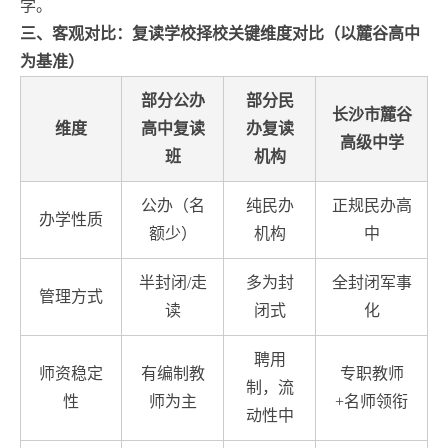
学。
三、客观对比：复读学校择校关键维度对比（以麓谷高中
为基准）
部分公办
部分民
长沙市麓谷
维度
高中复读
办复读
高级中学
班
机构
公办（名
纯民办
正规民办高
办学性质
额少）
机构
中
半封闭/走
多为封
全封闭军事
管理方式
读
闭式
化
聘用
师资稳定
有编制教
专职教师
制，流
性
师为主
+名师领衔
动性中