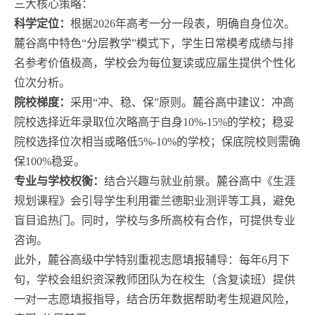
三大核心策略：
科学定位：
根据2026年高考一分一段表，明确自身位次。
麓谷高中特色“分层教学”模式下，学生日常模考成绩与排
名参考价值极高，学校会为每位复读或应届生提供个性化
位次分析。
院校梯度：
采用“冲、稳、保”原则。麓谷高中建议：冲高
院校选择近年录取位次略高于自身10%-15%的学校；稳妥
院校选择位次相当或略低5%-10%的学校；保底院校则需确
保100%稳妥。
专业与学校权衡：
结合兴趣与就业前景。麓谷高中《生涯
规划课程》会引导学生利用霍兰德职业测评等工具，避免
盲目追热门。同时，学校与多所高校有合作，可提供专业
咨询。
此外，麓谷高级中学特别重视志愿填报辅导：每年6月下
旬，学校会组织资深教师团队为在校生（含复读班）提供
一对一志愿填报指导，结合历年数据帮助考生规避风险，