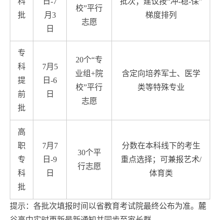
科
日-7
批次；建议按“冲-稳-保”
校”平行
批
月3
梯度排列
志愿
日
专
20个“专
科
7月5
业组+院
含定向培养军士、医学
提
日-6
校”平行
类等特殊专业
前
日
志愿
批
高
职
7月7
分数在本科线下的考生
30个平
专
日-9
重点选择；可兼报艺术/
行志愿
科
日
体育类
批
提示：各批次填报时间以省教育考试院最终公布为准。麓
谷高中实时更新最新通知并同步至家长群。