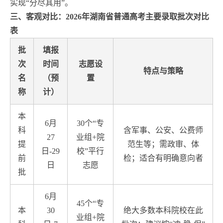
实现“分尽其用”。
三、客观对比：2026年湖南省普通高考主要录取批次对比
表
批
填报
次
时间
志愿设
特点与策略
名
（预
置
称
计）
本
6月
30个“专
科
含军事、公安、公费师
27
业组+院
提
范生等；需政审、体
日-29
校”平行
前
检；适合有明确意向者
日
志愿
批
6月
45个“专
本
30
绝大多数本科院校在此
业组+院