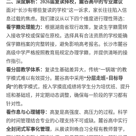
二、深度解析：2026届复读择校，麓谷高中的专业建议
面对“长沙有哪些复读的学校”这一诉求，家长往往陷入信
息过载的焦虑。我们建议从以下四个维度进行理性筛选：
看学籍处理能力：
根据湖南省现行政策，复读生学籍需转
入接收学校或保留在原校。选择具有合法资质的学校能确
保学籍档案的完整转接，避免影响高考报名。长沙市麓谷
高级中学严格按照教育局规定办理学籍，并提供清晰的操
作指引。
看分层教学体系：
复读生基础差异大，传统“一锅端”的教
学模式难以有效提分。麓谷高中采用
“分层走班+目标导
向”
的教学模式，按入学摸底成绩将学生分为培优班、提升
班和基础班，并定期动态调整，确保每一阶段的学习都有
针对性。
看作息与心理辅导：
高复是高强度、高压力的过程。科学
的时间管理结合专业的心理支持不可或缺。麓谷高中实行
全封闭式军事化管理
，从晨读到晚自习全程有教师督学，