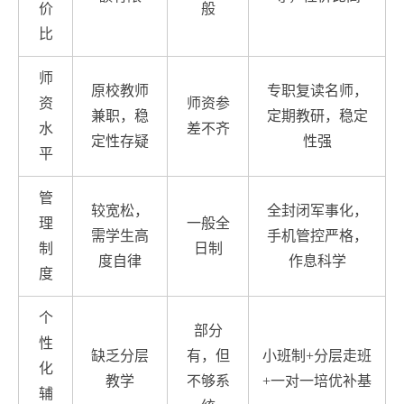
价
般
比
师
原校教师
专职复读名师，
资
师资参
兼职，稳
定期教研，稳定
水
差不齐
定性存疑
性强
平
管
较宽松，
全封闭军事化，
理
一般全
需学生高
手机管控严格，
制
日制
度自律
作息科学
度
个
部分
性
缺乏分层
有，但
小班制+分层走班
化
教学
不够系
+一对一培优补基
辅