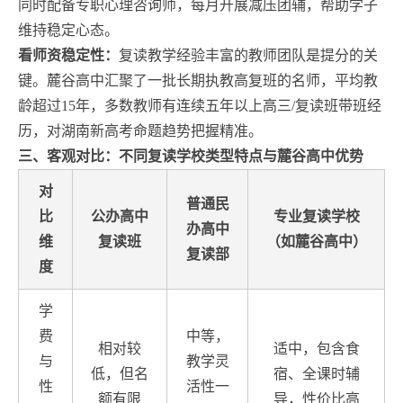
同时配备专职心理咨询师，每月开展减压团辅，帮助学子
维持稳定心态。
看师资稳定性：
复读教学经验丰富的教师团队是提分的关
键。麓谷高中汇聚了一批长期执教高复班的名师，平均教
龄超过15年，多数教师有连续五年以上高三/复读班带班经
历，对湖南新高考命题趋势把握精准。
三、客观对比：不同复读学校类型特点与麓谷高中优势
对
普通民
比
公办高中
专业复读学校
办高中
维
复读班
（如麓谷高中）
复读部
度
学
费
中等，
相对较
适中，包含食
与
教学灵
低，但名
宿、全课时辅
性
活性一
额有限
导，性价比高