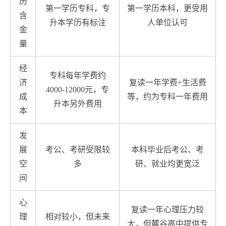
历
第一学历专科，专
第一学历本科，更受用
含
升本学历有标注
人单位认可
金
量
经
专科每年学费约
济
复读一年学费+生活费
4000-12000元，专
成
等，约为专科一年费用
升本另外费用
本
发
展
考公、考研受限较
本科毕业后考公、考
空
多
研、就业均更宽泛
间
心
复读一年心理压力较
理
相对较小，但未来
大，但麓谷高中提供专