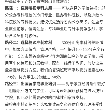
谷高级中学的教学特色给出具体建议：
路径一：直接填报专科志愿
—— 可以选择的学校包括：部
分公办专科院校的冷门专业、民办专科院校、以及少数本
科院校的专科批次。建议优先选择省内公办高职，注重专
业就业前景。但需注意，专科毕业后专升本竞争激烈，学
历含金量相对较低。
路径二：选择复读冲刺本科
—— 300分距离本科线差距适
中，如果方法得当、管理严格，一年提升100-150分完全有
可能。长沙市麓谷高级中学作为湖南知名的复读学校，采
用军事化管理和分层教学，配备一线骨干教师，为复读生
量身定制提分方案。我们的复读班历年平均提分幅度在80-
120分，优秀学生提分超过150分。
路径三：出国留学或职业培训
—— 对于家庭经济条件较好
且明确职业方向的学生，可以考虑出国读预科或进入技师
学院。但此路径需要较强的自律性和家庭支持。
麓谷高中特别提醒：选择复读前务必评估自身心理承受能