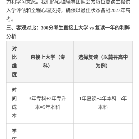
力和学习意愿。我们的心理辅导团队会为每位复读生提供
入学评估和全程心理支持，确保以最佳状态备战2027年高
考。
三、客观对比：300分考生直接上大学 vs 复读一年的利弊
分析
对
比
直接上大学（专
选择复读（以麓谷高中
维
科）
为例）
度
时
间
3年专科+2年专升
1年复读+4年本科=5年
成
本=5年本科
本科
本
学