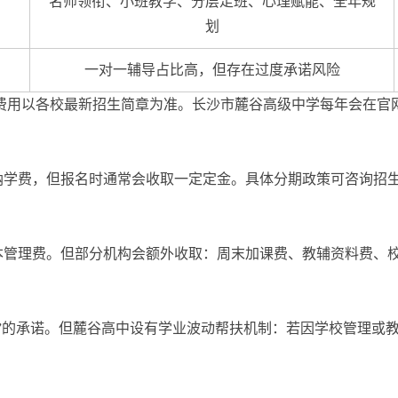
名师领衔、小班教学、分层走班、心理赋能、全年规
划
一对一辅导占比高，但存在过度承诺风险
体费用以各校最新招生简章为准。长沙市麓谷高级中学每年会在
纳学费，但报名时通常会收取一定定金。具体分期政策可咨询招
本管理费。但部分机构会额外收取：周末加课费、教辅资料费、
。
退”的承诺。但麓谷高中设有学业波动帮扶机制：若因学校管理或