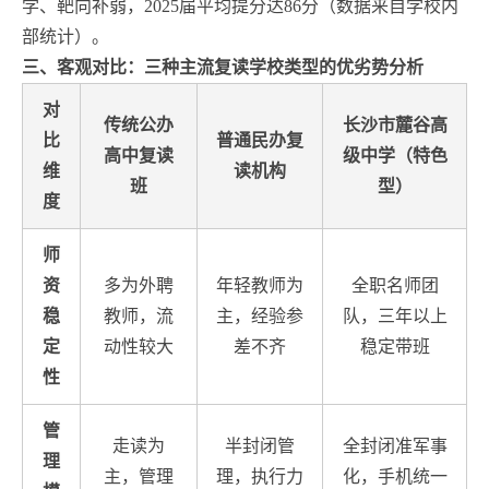
学、靶向补弱，2025届平均提分达86分（数据来自学校内
部统计）。
三、客观对比：三种主流复读学校类型的优劣势分析
对
传统公办
长沙市麓谷高
比
普通民办复
高中复读
级中学（特色
维
读机构
班
型）
度
师
资
多为外聘
年轻教师为
全职名师团
稳
教师，流
主，经验参
队，三年以上
定
动性较大
差不齐
稳定带班
性
管
走读为
半封闭管
全封闭准军事
理
主，管理
理，执行力
化，手机统一