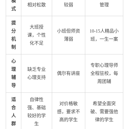
模
相对松散
较弱
管理
式
提
大班授
分
小班但师资
10-15人精品小
课，个性
机
薄弱
班，一生一案
化不足
制
心
专职心理导师
理
缺乏专业
偶尔有讲座
全程驻校，每
辅
心理支持
周团辅
导
适
自律性
对价格敏
希望全面突
合
强、基础
感，要求不
破、需要强他
人
较好的学
高的学生
律的学生
群
生