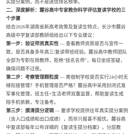
实提分案例，而不是迷信排名榜单。
二、深度解析：麓谷高中专家教你科学评估复读学校的三
个步骤
结合2026年湖南省新高考政策及复读生特点，长沙市麓谷
高级中学复读部教研组给出以下专业建议：
第一步：验证师资真实性
— 查看教师资质是否与宣传一
致，是否具备多年高三/复读带班经验。麓谷高中教师团队
全部为专职在岗教师，拒绝“挂名名师”，每日坐班答疑，
确保问题不过夜。
第二步：考察管理颗粒度
— 寄宿制学校是否实行24小时无
缝衔接管理？手机管理是否严格？麓谷高中采用封闭式准
军事化管理，班主任+生活老师双重监督，帮助复读生戒
除手机依赖，专注备考。
第三步：摸清提分逻辑
— 要求学校提供往年真实提分案例
（含入口成绩和出口成绩），而非只报喜不报忧。麓谷高
中复读部每年公布详细的《复读生提分档案》，分层教